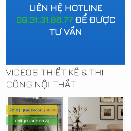
LIÊN HỆ HOTLINE
09.31.31.88.77
ĐỂ ĐƯỢC
TƯ VẤN
VIDEOS THIẾT KẾ & THI
CÔNG NỘI THẤT
[ Zalo ]
[Facebook]
[TikTok]
Call:
[09.31.31.88.77]