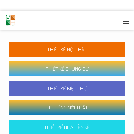
MOREHOME
/
CÔNG TRÌNH
THIẾT KẾ NỘI THẤT
THIẾT KẾ CHUNG CƯ
THIẾT KẾ BIỆT THỰ
THI CÔNG NỘI THẤT
THIẾT KẾ NHÀ LIỀN KỀ