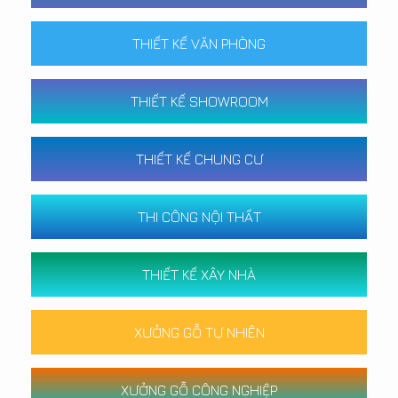
THIẾT KẾ VĂN PHÒNG
THIẾT KẾ SHOWROOM
THIẾT KẾ CHUNG CƯ
THI CÔNG NỘI THẤT
THIẾT KẾ XÂY NHÀ
XƯỞNG GỖ TỰ NHIÊN
XƯỞNG GỖ CÔNG NGHIỆP