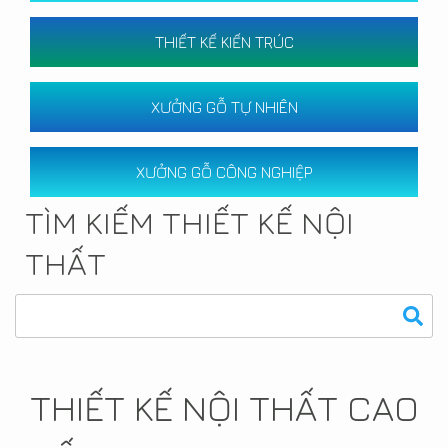
THIẾT KẾ KIẾN TRÚC
XƯỞNG GỖ TỰ NHIÊN
XƯỞNG GỖ CÔNG NGHIỆP
TÌM KIẾM THIẾT KẾ NỘI
THẤT
THIẾT KẾ NỘI THẤT CAO