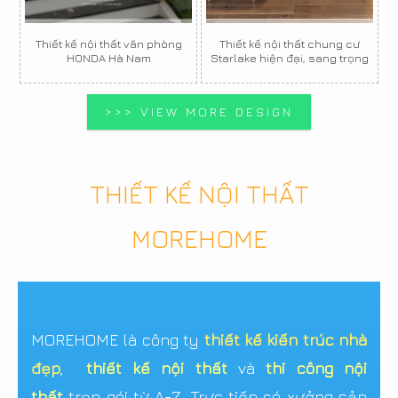
Thiết kế nội thất văn phòng
Thiết kế nội thất chung cư
HONDA Hà Nam
Starlake hiện đại, sang trọng
>>> VIEW MORE DESIGN
THIẾT KẾ NỘI THẤT
MOREHOME
MOREHOME là công ty
thiết kế kiến trúc nhà
đẹp
,
thiết kế nội thất
và
thi công nội
thất
trọn gói từ A-Z. Trực tiếp có xưởng sản