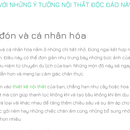
 VỚI NHỮNG Ý TƯỞNG NỘI THẤT ĐỘC ĐÁO NÀ
đón và cá nhân hóa
 và cá nhân hóa nằm ở những chi tiết nhỏ. Đừng ngại kết hợp
ạn. Điều này có thể đơn giản như trưng bày những bức ảnh củ
u niệm từ chuyến du lịch của bạn. Những món đồ này sẽ nga
dẫn hơn và mang lại cảm giác chân thực.
ên vào
thiết kế nội thất
của bạn, chẳng hạn như cây hoặc hoa.
 mà còn giúp thanh lọc không khí và tạo bầu không khí êm dịu.
và loại vải khác nhau để tăng thêm chiều sâu và sự ấm áp cho
iếc gối ném hay những chiếc chăn ấm cúng, những bổ sung nh
hơn nhiều.