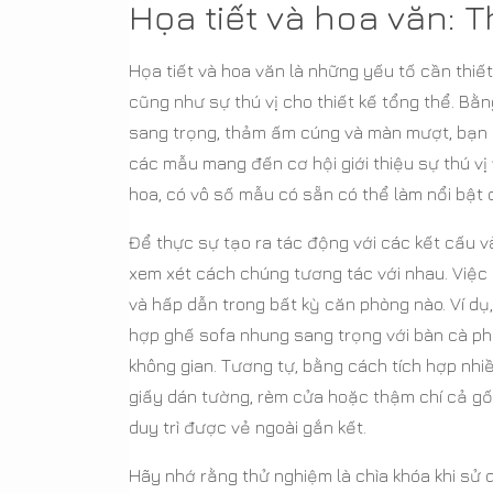
Họa tiết và hoa văn: 
Họa tiết và hoa văn là những yếu tố cần thiế
cũng như sự thú vị cho thiết kế tổng thể. Bằ
sang trọng, thảm ấm cúng và màn mượt, bạn c
các mẫu mang đến cơ hội giới thiệu sự thú vị 
hoa, có vô số mẫu có sẵn có thể làm nổi bật
Để thực sự tạo ra tác động với các kết cấu và
xem xét cách chúng tương tác với nhau. Việc
và hấp dẫn trong bất kỳ căn phòng nào. Ví dụ,
hợp ghế sofa nhung sang trọng với bàn cà p
không gian. Tương tự, bằng cách tích hợp nhiều
giấy dán tường, rèm cửa hoặc thậm chí cả gối
duy trì được vẻ ngoài gắn kết.
Hãy nhớ rằng thử nghiệm là chìa khóa khi sử 