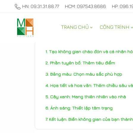
HN: 09.31.31.88.77
HCM: 097.543.8686
HP: 096.1
TRANG CHỦ
CÔNG TRÌNH
THAM KHẢO
Tạo không gian chào đón và cá nhân h
Phần tuyên bố: Thêm tiêu điểm
Bảng màu: Chọn màu sắc phù hợp
Họa tiết và hoa văn: Thêm chiều sâu và
Cây xanh: Mang thiên nhiên vào nhà
Ánh sáng: Thiết lập tâm trạng
Kết luận: Biến không gian của bạn thàn