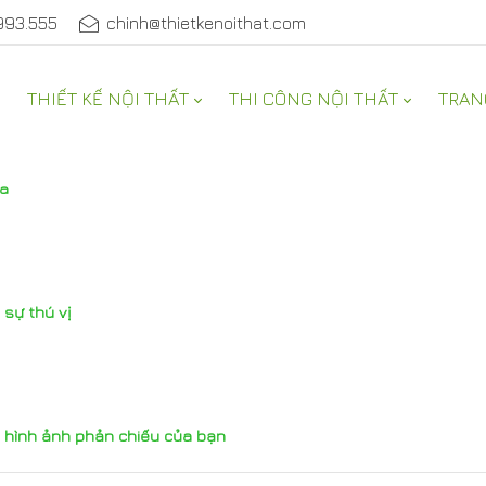
993.555
chinh@thietkenoithat.com
THIẾT KẾ NỘI THẤT
THI CÔNG NỘI THẤT
TRAN
óa
 sự thú vị
h hình ảnh phản chiếu của bạn