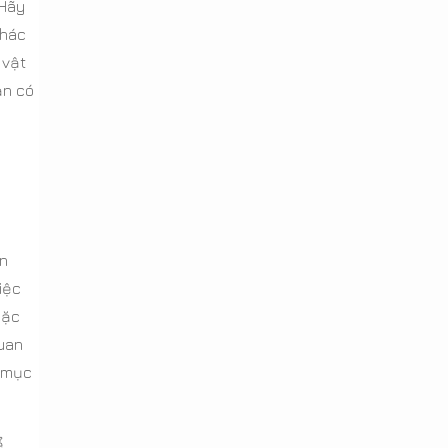
 Hãy
khác
 vật
ạn có
ạn
iệc
oặc
quan
ó mục
ể