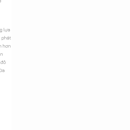
ể
g lựa
o phát
h hơn
ạn
 đô
bữa