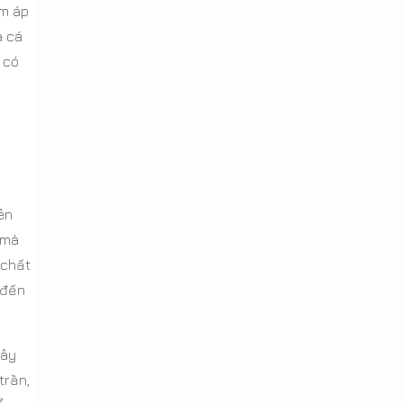
ấm áp
à cá
 có
ên
 mà
 chất
 đến
cây
trần,