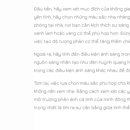
Đầu tiên, hãy xem xét mục đích của không gi
yên tĩnh, hãy chọn những màu sắc nhẹ nhàng
phòng tại nhà, nơi bạn cần kích thích sự sán
xanh lam hoặc vàng có thể phù hợp hơn. Đừng
việc tạo độ tương phản có thể tăng thêm chiều
Ngoài ra, hãy tính đến điều kiện ánh sáng tro
nguồn sáng nhân tạo như đèn huỳnh quang ho
trong các điều kiện ánh sáng khác nhau để 
Tóm lại, việc lựa chọn màu sắc phù hợp cho kh
không nên xem nhẹ. Bằng cách xem xét các yế
môi trường phản ánh cá tính của mình đồng t
trọng nhất là tìm ra sự cân bằng giữa tính t