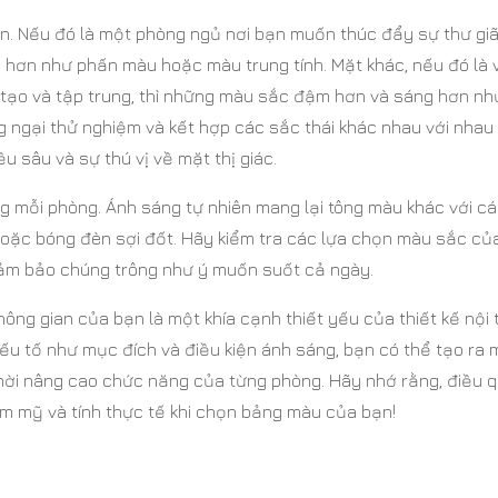
an. Nếu đó là một phòng ngủ nơi bạn muốn thúc đẩy sự thư gi
 hơn như phấn màu hoặc màu trung tính. Mặt khác, nếu đó là 
g tạo và tập trung, thì những màu sắc đậm hơn và sáng hơn nh
 ngại thử nghiệm và kết hợp các sắc thái khác nhau với nhau
 sâu và sự thú vị về mặt thị giác.
ng mỗi phòng. Ánh sáng tự nhiên mang lại tông màu khác với c
ặc bóng đèn sợi đốt. Hãy kiểm tra các lựa chọn màu sắc củ
đảm bảo chúng trông như ý muốn suốt cả ngày.
ông gian của bạn là một khía cạnh thiết yếu của thiết kế nội 
u tố như mục đích và điều kiện ánh sáng, bạn có thể tạo ra 
hời nâng cao chức năng của từng phòng. Hãy nhớ rằng, điều 
hẩm mỹ và tính thực tế khi chọn bảng màu của bạn!