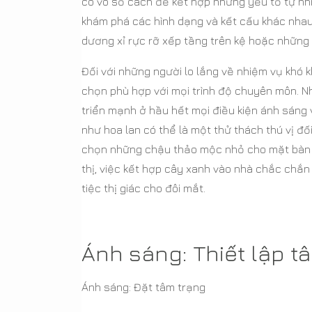
có vô số cách để kết hợp những yếu tố tự nh
khám phá các hình dạng và kết cấu khác nhau
dương xỉ rực rỡ xếp tầng trên kệ hoặc những
Đối với những người lo lắng về nhiệm vụ khó
chọn phù hợp với mọi trình độ chuyên môn. N
triển mạnh ở hầu hết mọi điều kiện ánh sáng 
như hoa lan có thể là một thử thách thú vị đ
chọn những chậu thảo mộc nhỏ cho mặt bàn 
thị, việc kết hợp cây xanh vào nhà chắc chắn
tiệc thị giác cho đôi mắt.
Ánh sáng: Thiết lập t
Ánh sáng: Đặt tâm trạng