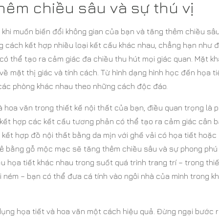
Thêm chiều sâu và sự thú vị
t khi muốn biến đổi không gian của bạn và tăng thêm chiều sâ
ng cách kết hợp nhiều loại kết cấu khác nhau, chẳng hạn như
ó thể tạo ra cảm giác đa chiều thu hút mọi giác quan. Mặt kh
về mặt thị giác và tính cách. Từ hình dạng hình học đến họa ti
 các phòng khác nhau theo những cách độc đáo.
 hoa văn trong thiết kế nội thất của bạn, điều quan trọng là p
 kết hợp các kết cấu tương phản có thể tạo ra cảm giác cân 
 kết hợp đồ nội thất bằng da mịn với ghế vải có họa tiết hoặc
hê bằng gỗ mộc mạc sẽ tăng thêm chiều sâu và sự phong phú
 họa tiết khác nhau trong suốt quá trình trang trí – trong thiế
 ném – bạn có thể đưa cá tính vào ngôi nhà của mình trong kh
dụng họa tiết và hoa văn một cách hiệu quả. Đừng ngại bước 