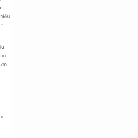
n
chiếu
ên
ếu
thư
lớn
ảng