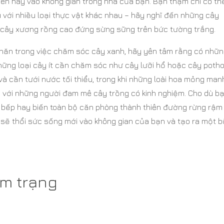
iên này vào không gian trong nhà của bạn. Bạn thậm chí có th
 với nhiều loại thực vật khác nhau – hãy nghĩ đến những cây
 cây xương rồng cao đứng sừng sững trên bức tường trắng.
 khăn trong việc chăm sóc cây xanh, hãy yên tâm rằng có nhữn
hững loại cây ít cần chăm sóc như cây lưỡi hổ hoặc cây poth
và cần tưới nước tối thiểu, trong khi những loài hoa mỏng man
ối với những người đam mê cây trồng có kinh nghiệm. Cho dù b
bếp hay biến toàn bộ căn phòng thành thiên đường rừng rậm
 sẽ thổi sức sống mới vào không gian của bạn và tạo ra một 
âm trạng