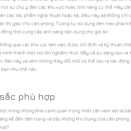
 hút sự chú ý đến các khu vực hoặc tính năng cụ thể. Hãy câ
rên các tác phẩm nghệ thuật hoặc kệ, điều này sẽ không chỉ 
ặt thị giác cho căn phòng. Tương tự, sử dụng đèn treo phía tr
đồng thời cung cấp ánh sáng tiện dụng cho giờ ăn.
thông qua các khu vực làm việc được chỉ định và kỹ thuật chi
a mình thành một nơi tôn nghiêm, thúc đẩy cả sự sáng tạo và 
ộc đáo này và xem những thay đổi nhỏ có thể tạo ra tác động 
bạn như thế nào.
sắc phù hợp
, một trong những khía cạnh quan trọng nhất cần xem xét là b
áng kể đến tâm trạng và bầu không khí chung của căn phòng.
hợp?