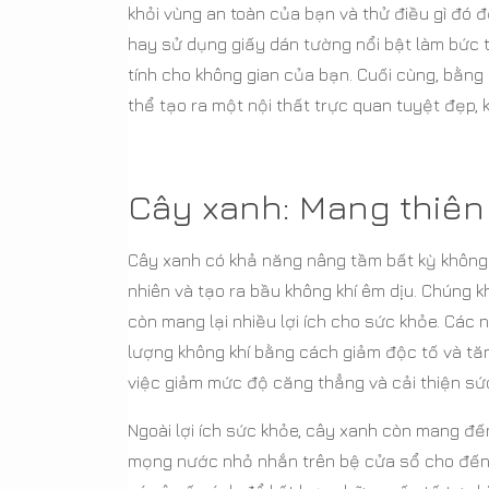
khỏi vùng an toàn của bạn và thử điều gì đó
hay sử dụng giấy dán tường nổi bật làm bức t
tính cho không gian của bạn. Cuối cùng, bằng
thể tạo ra một nội thất trực quan tuyệt đẹp, 
Cây xanh: Mang thiên
Cây xanh có khả năng nâng tầm bất kỳ không g
nhiên và tạo ra bầu không khí êm dịu. Chúng
còn mang lại nhiều lợi ích cho sức khỏe. Các 
lượng không khí bằng cách giảm độc tố và tă
việc giảm mức độ căng thẳng và cải thiện sứ
Ngoài lợi ích sức khỏe, cây xanh còn mang đế
mọng nước nhỏ nhắn trên bệ cửa sổ cho đến 