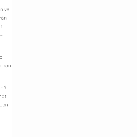
ãn và
văn
ư
 –
ác
a bạn
thất
một
quan