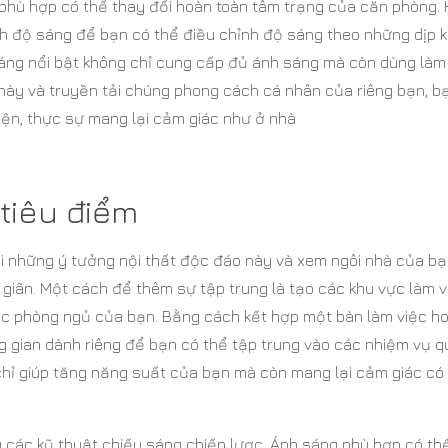
phù hợp có thể thay đổi hoàn toàn tâm trạng của căn phòng.
nh độ sáng để bạn có thể điều chỉnh độ sáng theo những dịp 
sáng nổi bật không chỉ cung cấp đủ ánh sáng mà còn dùng làm
t này và truyền tải chúng phong cách cá nhân của riêng bạn, b
iện, thực sự mang lại cảm giác như ở nhà
tiêu điểm
i những ý tưởng nội thất độc đáo này và xem ngôi nhà của b
giãn. Một cách để thêm sự tập trung là tạo các khu vực làm v
ặc phòng ngủ của bạn. Bằng cách kết hợp một bàn làm việc h
g gian dành riêng để bạn có thể tập trung vào các nhiệm vụ 
chỉ giúp tăng năng suất của bạn mà còn mang lại cảm giác c
các kỹ thuật chiếu sáng chiến lược. Ánh sáng phù hợp có th