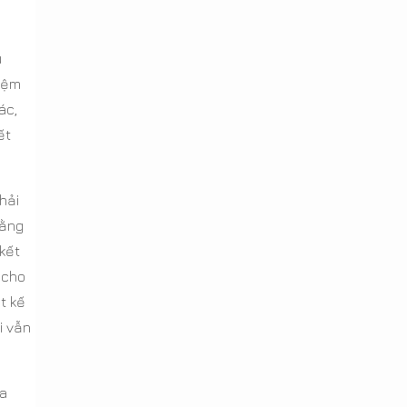
u
 đệm
ác,
ết
hải
bằng
 kết
 cho
t kế
i vẫn
ra