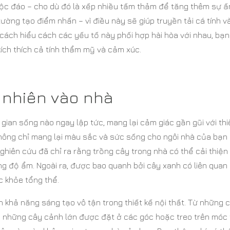
 độc đáo – cho dù đó là xếp nhiều tấm thảm để tăng thêm sự 
ường tạo điểm nhấn – vì điều này sẽ giúp truyền tải cá tính v
 cách hiểu cách các yếu tố này phối hợp hài hòa với nhau, bạn
kích thích cả tính thẩm mỹ và cảm xúc.
 nhiên vào nhà
ian sống nào ngay lập tức, mang lại cảm giác gần gũi với thi
 không chỉ mang lại màu sắc và sức sống cho ngôi nhà của bạn
nghiên cứu đã chỉ ra rằng trồng cây trong nhà có thể cải thiện
ng độ ẩm. Ngoài ra, được bao quanh bởi cây xanh có liên quan
c khỏe tổng thể.
n khả năng sáng tạo vô tận trong thiết kế nội thất. Từ những 
những cây cảnh lớn được đặt ở các góc hoặc treo trên móc 