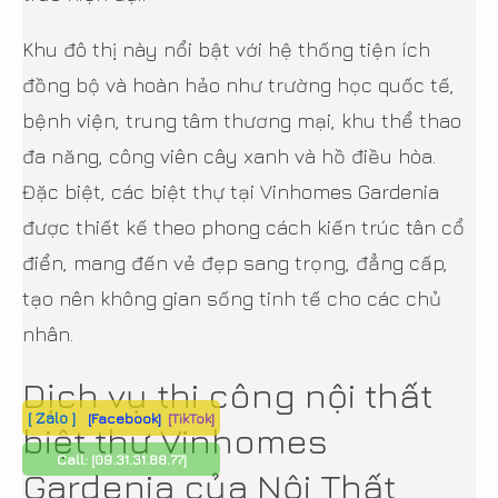
Khu đô thị này nổi bật với hệ thống tiện ích
đồng bộ và hoàn hảo như trường học quốc tế,
bệnh viện, trung tâm thương mại, khu thể thao
đa năng, công viên cây xanh và hồ điều hòa.
Đặc biệt, các biệt thự tại Vinhomes Gardenia
được thiết kế theo phong cách kiến trúc tân cổ
điển, mang đến vẻ đẹp sang trọng, đẳng cấp,
tạo nên không gian sống tinh tế cho các chủ
nhân.
Dịch vụ thi công nội thất
[ Zalo ]
[Facebook]
[TikTok]
biệt thự Vinhomes
Call:
[09.31.31.88.77]
Gardenia của Nội Thất