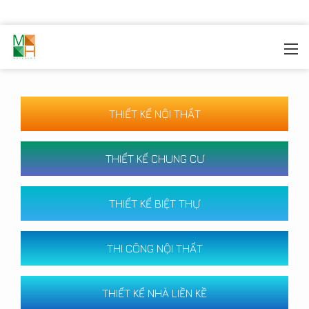
MOREHOME
/
CÔNG TRÌNH
THIẾT KẾ NỘI THẤT
THIẾT KẾ CHUNG CƯ
THIẾT KẾ BIỆT THỰ
THI CÔNG NỘI THẤT
THIẾT KẾ NHÀ LIỀN KỀ