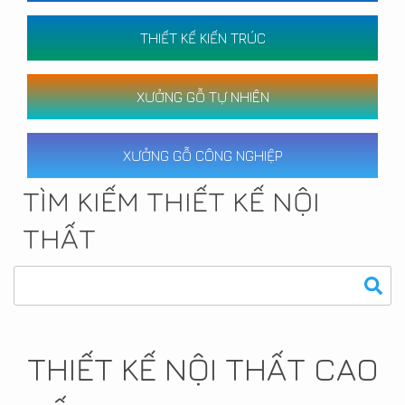
THIẾT KẾ KIẾN TRÚC
XƯỞNG GỖ TỰ NHIÊN
XƯỞNG GỖ CÔNG NGHIỆP
TÌM KIẾM THIẾT KẾ NỘI
THẤT
THIẾT KẾ NỘI THẤT CAO