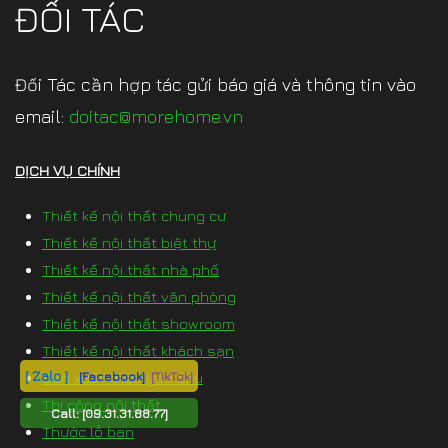
ĐỐI TÁC
Đối Tác cần hợp tác gửi báo giá và thông tin vào
email:
doitac@morehome.vn
DỊCH VỤ CHÍNH
Thiết kế nội thất chung cư
Thiết kế nội thất biệt thự
Thiết kế nội thất nhà phố
Thiết kế nội thất văn phòng
Thiết kế nội thất showroom
Thiết kế nội thất khách sạn
[ Zalo ]
[Facebook]
[TikTok]
Sản xuất theo yêu cầu
Thi công nội thất
Call:
[09.31.31.88.77]
Thước lỗ ban