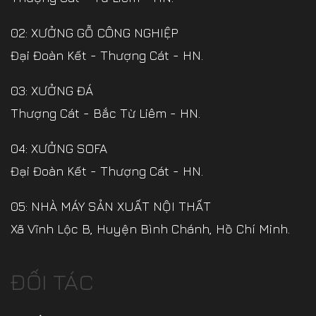
02: XƯỞNG GỖ CÔNG NGHIỆP
Đại Đoàn Kết - Thượng Cát - HN.
03: XƯỞNG ĐÁ
Thượng Cát - Bắc Từ Liêm - HN.
04: XƯỞNG SOFA
Đại Đoàn Kết - Thượng Cát - HN.
05: NHÀ MÁY SẢN XUẤT NỘI THẤT
Xã Vĩnh Lộc B, Huyện Bình Chánh, Hồ Chí Minh.
ĐỐI TÁC