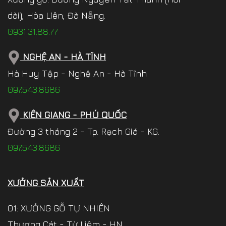
dài), Hòa Liên, Đà Nẵng.
0931.31.88.77
NGHỆ AN - HÀ TĨNH
Hà Huy Tập - Nghệ An - Hà Tĩnh
097.543.8686
KIÊN GIANG - PHÚ QUỐC
Đường 3 tháng 2 - Tp. Rạch Giá - KG.
097.543.8686
XƯỞNG SẢN XUẤT
01: XƯỞNG GỖ TỰ NHIÊN
Thượng Cát - Từ Liêm - HN.