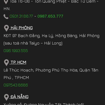
Tòa T6-08 - Tôn Quang Phiệt - Bắc Từ Liêm -
HN.
0931.31.88.77
-
0987.653.777
HẢI PHÒNG
KĐT 97 Bạch Đằng, Hạ Lý, Hồng Bàng, Hải Phòng
(sau toà nhà Taiyo – Hải Long)
096.1993.555
TP. HCM
Lê Thúc Hoạch, Phường Phú Thọ Hòa, Quận Tân
Phú , TP.HCM
097.543.8686
ĐÀ NẴNG
Xưởng gỗ: Đường Nguyễn Tất Thành (nối