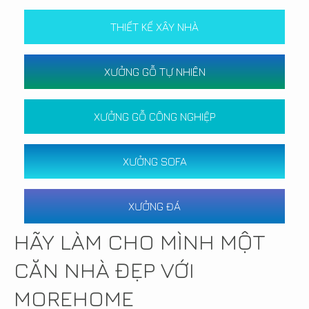
THIẾT KẾ XÂY NHÀ
XƯỞNG GỖ TỰ NHIÊN
XƯỞNG GỖ CÔNG NGHIỆP
XƯỞNG SOFA
XƯỞNG ĐÁ
HÃY LÀM CHO MÌNH MỘT
CĂN NHÀ ĐẸP VỚI
MOREHOME