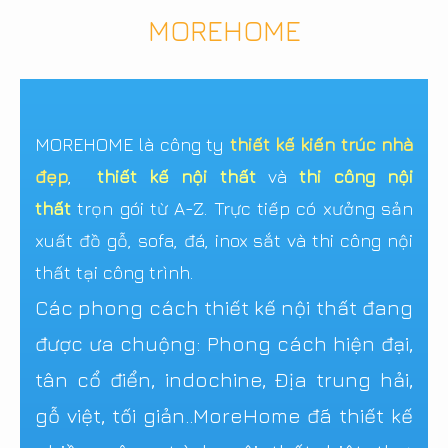
MOREHOME
MOREHOME là công ty
thiết kế kiến trúc nhà
đẹp
,
thiết kế nội thất
và
thi công nội
thất
trọn gói từ A-Z. Trực tiếp có xưởng sản
xuất đồ gỗ, sofa, đá, inox sắt và thi công nội
thất tại công trình.
Các phong cách thiết kế nội thất đang
được ưa chuộng: Phong cách hiện đại,
tân cổ điển, indochine, Địa trung hải,
gỗ việt, tối giản..MoreHome đã thiết kế