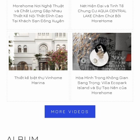
Morehome Nơi Nghệ Thuật
Nét Hiện Đại và Tinh Tế
và Chất Lượng Gặp Nhau
Chung Cư AQUA CENTRAL
Thiết Kế Nội Thất Đỉnh Cao
LAKE Chăm Chút Bởi
Tại Khách Sạn Đông Xuyên
MoreHome
Thiết kế biệt thự Vinhome
Hòa Mình Trong Không Gian
Marina
Sang Trọng: Villa Ecopark
Island và Sự Tạo Nên của
Morehome
MORE VIDEOS
ALBUM