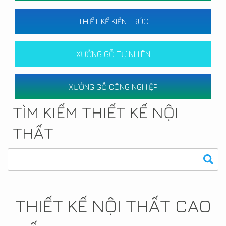
THIẾT KẾ KIẾN TRÚC
XƯỞNG GỖ TỰ NHIÊN
XƯỞNG GỖ CÔNG NGHIỆP
TÌM KIẾM THIẾT KẾ NỘI
THẤT
THIẾT KẾ NỘI THẤT CAO