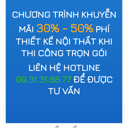
CHƯƠNG TRÌNH KHUYỄN
30% - 50%
MÃI
PHÍ
THIẾT KẾ NỘI THẤT KHI
THI CÔNG TRỌN GÓI
LIÊN HỆ HOTLINE
09.31.31.88.77
ĐỂ ĐƯỢC
TƯ VẤN