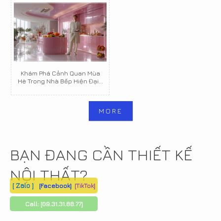
Khám Phá Cảnh Quan Mùa
Hè Trong Nhà Bếp Hiện Đại...
MORE
BẠN ĐANG CẦN THIẾT KẾ
NỘI THẤT?
[ Zalo ]
[Facebook]
[TikTok]
Call:
[09.31.31.88.77]