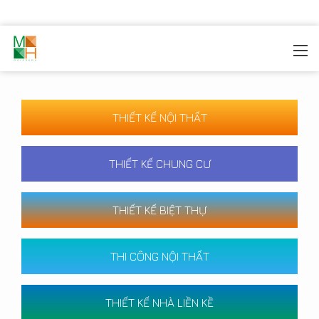
MOREHOME
/
CÔNG TRÌNH
THIẾT KẾ NỘI THẤT
THIẾT KẾ CHUNG CƯ
THIẾT KẾ BIỆT THỰ
THI CÔNG NỘI THẤT
THIẾT KẾ NHÀ LIỀN KỀ