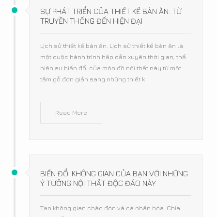
SỰ PHÁT TRIỂN CỦA THIẾT KẾ BÀN ĂN: TỪ
TRUYỀN THỐNG ĐẾN HIỆN ĐẠI
Lịch sử thiết kế bàn ăn. Lịch sử thiết kế bàn ăn là
một cuộc hành trình hấp dẫn xuyên thời gian, thể
hiện sự biến đổi của món đồ nội thất này từ một
tấm gỗ đơn giản sang những thiết k
Read More
BIẾN ĐỔI KHÔNG GIAN CỦA BẠN VỚI NHỮNG
Ý TƯỞNG NỘI THẤT ĐỘC ĐÁO NÀY
Tạo không gian chào đón và cá nhân hóa. Chìa