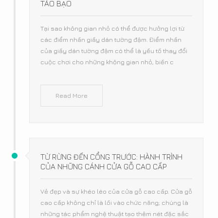
TÁO BẠO
Tại sao không gian nhỏ có thể được hưởng lợi từ
các điểm nhấn giấy dán tường đậm. Điểm nhấn
của giấy dán tường đậm có thể là yếu tố thay đổi
cuộc chơi cho những không gian nhỏ, biến c
Read More
TỪ RỪNG ĐẾN CỔNG TRƯỚC: HÀNH TRÌNH
CỦA NHỮNG CÁNH CỬA GỖ CAO CẤP
Vẻ đẹp và sự khéo léo của cửa gỗ cao cấp. Cửa gỗ
cao cấp không chỉ là lối vào chức năng; chúng là
những tác phẩm nghệ thuật tạo thêm nét đặc sắc