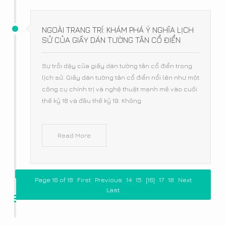
NGOÀI TRANG TRÍ: KHÁM PHÁ Ý NGHĨA LỊCH
SỬ CỦA GIẤY DÁN TƯỜNG TÂN CỔ ĐIỂN
Sự trỗi dậy của giấy dán tường tân cổ điển trong
lịch sử. Giấy dán tường tân cổ điển nổi lên như một
công cụ chính trị và nghệ thuật mạnh mẽ vào cuối
thế kỷ 18 và đầu thế kỷ 19. Không
Read More
Page 16 of 18
First
Previous
14
15
[16]
17
18
Next
Last