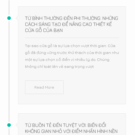
TỪ BÌNH THƯỜNG ĐẾN PHI THƯỜNG: NHỮNG
CÁCH SÁNG TẠO ĐỂ NÂNG CAO THIẾT KẾ
CỬA GỖ CỦA BẠN
Tại sao cửa gỗ là sự lựa chọn vượt thời gian. Cửa
gỗ đã đứng vững trước thử thách của thời gian như
một sự lựa chọn cổ điển vì nhiều lý do. Chúng
không chỉ toát lên vẻ sang trọng vượt
Read More
TỪ BUỒN TẺ ĐẾN TUYỆT VỜI: BIẾN ĐỔI
KHÔNG GIAN NHỎ VỚI ĐIỂM NHẤN HÌNH NỀN