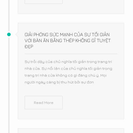
GIẢI PHÓNG SỨC MẠNH CỦA SỰ TỐI GIẢN
VỚI BÀN ĂN BẰNG THÉP KHÔNG GỈ TUYỆT
ĐẸP
Sự trỗi dậy của chủ nghĩa tối giản trong trang trí
nhà cửa. Sự nổi lên của chủ nghĩa tối giản trong
trang trí nhà cửa không có gì đáng chú ý. Mọi
người ngày càng bị thu hút bởi sự đơn
Read More