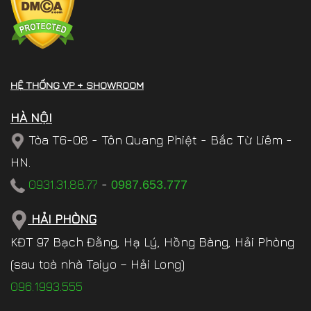
HỆ THỐNG VP + SHOWROOM
HÀ NỘI
Tòa T6-08 - Tôn Quang Phiệt - Bắc Từ Liêm -
HN.
0931.31.88.77
-
0987.653.777
HẢI PHÒNG
KĐT 97 Bạch Đằng, Hạ Lý, Hồng Bàng, Hải Phòng
(sau toà nhà Taiyo – Hải Long)
096.1993.555