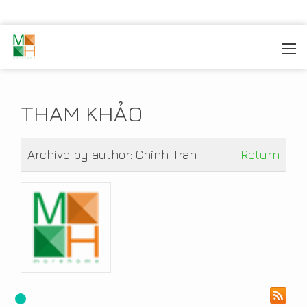
MOREHOME
/
TIN TỨC
/
THAM KHẢO
THAM KHẢO
Archive by author:
Chinh Tran
Return