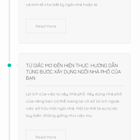
và tinh tế cho bất kỳ ngôi nhà hoặc tò
Read More
TỪ GIẤC MƠ ĐẾN HIỆN THỰC: HƯỚNG DẪN
TỪNG BƯỚC XÂY DỰNG NGÔI NHÀ PHỐ CỦA
BẠN
Lợi ích của việc tự xây nhà phố. Xây dựng nhà phố
của riêng bạn có thể mang lại vô số lợi ích ngoài
việc sở hữu một ngôi nhà. Một lợi thế là sự tự do
tùy biến. Không giống như việc mu
Read More