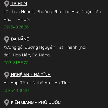
TP. HCM
Lê Thúc Hoạch, Phường Phú Thọ Hòa, Quận Tân
Phú , TP.HCM
097.543.8686
ĐÀ NẴNG
Xưởng gỗ: Đường Nguyễn Tất Thành (nối
dài), Hòa Liên, Đà Nẵng.
0931.31.88.77
NGHỆ AN - HÀ TĨNH
Hà Huy Tập - Nghệ An - Hà Tĩnh
097.543.8686
KIÊN GIANG - PHÚ QUỐC