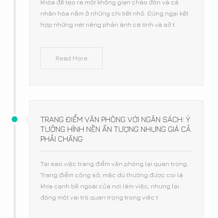
khóa để tạo ra một không gian chào đón và cá
nhân hóa nằm ở những chi tiết nhỏ. Đừng ngại kết
hợp những nét riêng phản ánh cá tính và sở t
Read More
TRANG ĐIỂM VĂN PHÒNG VỚI NGÂN SÁCH: Ý
TƯỞNG HÌNH NỀN ẤN TƯỢNG NHƯNG GIÁ CẢ
PHẢI CHĂNG
Tại sao việc trang điểm văn phòng lại quan trọng.
Trang điểm công sở, mặc dù thường được coi là
khía cạnh bề ngoài của nơi làm việc, nhưng lại
đóng một vai trò quan trọng trong việc t