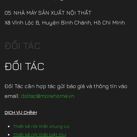
05: NHÀ MÁY SẢN XUẤT NỘI THẤT
Xã Vĩnh Lộc B, Huyện Bình Chánh, Hồ Chí Minh.
ĐỐI TÁC
ĐỐI TÁC
Đối Tác cần hợp tác gửi báo giá và thông tin vào
email:
doitac@morehome.vn
DỊCH VỤ CHÍNH
Thiết kế nội thất chung cư
Thiết kế nội thất biệt thự