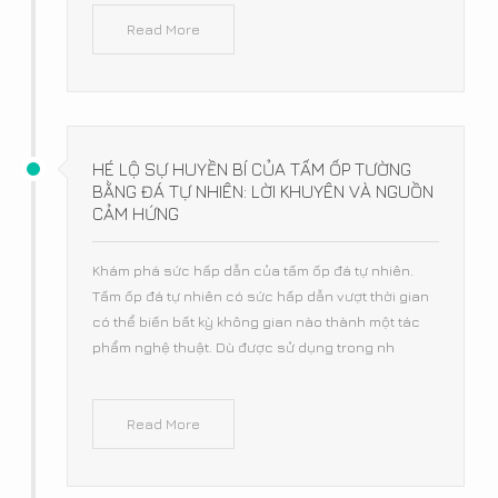
Read More
HÉ LỘ SỰ HUYỀN BÍ CỦA TẤM ỐP TƯỜNG
BẰNG ĐÁ TỰ NHIÊN: LỜI KHUYÊN VÀ NGUỒN
CẢM HỨNG
Khám phá sức hấp dẫn của tấm ốp đá tự nhiên.
Tấm ốp đá tự nhiên có sức hấp dẫn vượt thời gian
có thể biến bất kỳ không gian nào thành một tác
phẩm nghệ thuật. Dù được sử dụng trong nh
Read More