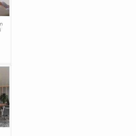
in
i
n