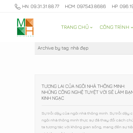
HN: 09.31.31.88.77
HCM: 097.543.8686
HP: 096.1
TRANG CHỦ
CÔNG TRÌNH
THAM KHẢO
Archive by tag:
nhà đẹp
TƯƠNG LAI CỦA NGÔI NHÀ THÔNG MINH:
NHỮNG CÔNG NGHỆ TUYỆT VỜI SẼ LÀM BẠ
KINH NGẠC
Sự trỗi dậy của ngôi nhà thông minh. Sự trỗi dậy 
ngôi nhà thông minh thực sự đã thay đổi cách ch
ta tương tác với không gian sống, mang đến sự tiện