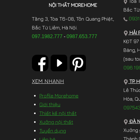
Tòa T
NỘI THẤT MOREHOME
Bắc Từ 
0931.
Tầng 3, Tòa T6-08, Tôn Quang Phiệt,
Bắc Từ Liêm, Hà Nội.
HẢI 
097.1982.777
-
0987.653.777
KĐT 97
Bàng, 
(sau to
096.19
XEM NHANH
TP. 
Lê Thú
Profile Morehome
Hòa, Qu
Giới thiệu
097.54
Thiết kế nội thất
ĐÀ 
Xưởng nội thất
Xưởng 
Tuyển dụng
Thành (
Liên hệ