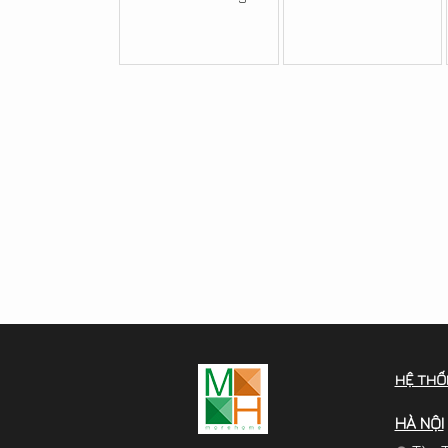
HỆ THỐ
HÀ NỘI