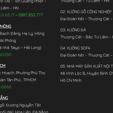
Thượng Cát - Từ Liêm - HN.
6-08 - Tôn Quang Phiệt -
Liêm - HN.
02: XƯỞNG GỖ CÔNG NGHIỆP
31.88.77
-
0987.653.777
Đại Đoàn Kết - Thượng Cát -
PHÒNG
03: XƯỞNG ĐÁ
 Bạch Đằng, Hạ Lý, Hồng
Thượng Cát - Bắc Từ Liêm - 
Hải Phòng
à nhà Taiyo – Hải Long)
04: XƯỞNG SOFA
93.555
Đại Đoàn Kết - Thượng Cát -
HCM
05: NHÀ MÁY SẢN XUẤT NỘI 
c Hoạch, Phường Phú Thọ
Xã Vĩnh Lộc B, Huyện Bình C
ận Tân Phú , TP.HCM
Hồ Chí Minh.
3.8686
NẴNG
gỗ: Đường Nguyễn Tất
nối dài), Hòa Liên, Đà Nẵng.