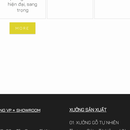
hiện đại, sang
trọng
MORE
XƯỞNG SẢN XUẤT
NG VP + SHOWROOM
01: XƯỞNG GỖ TỰ NHIÊN