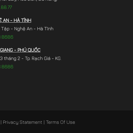
.88.77
 AN - HÀ TĨNH
 Tập - Nghệ An - Hà Tĩnh
3.8686
 GIANG - PHÚ QUỐC
 tháng 2 - Tp. Rạch Giá - KG.
3.8686
|
Privacy Statement
|
Terms Of Use