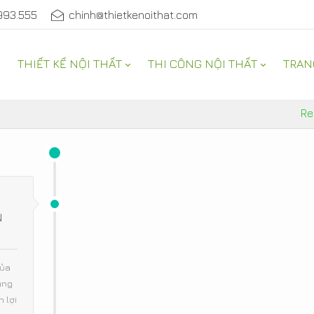
993.555
chinh@thietkenoithat.com
THIẾT KẾ NỘI THẤT
THI CÔNG NỘI THẤT
TRAN
Re
N
của
úng
 lợi