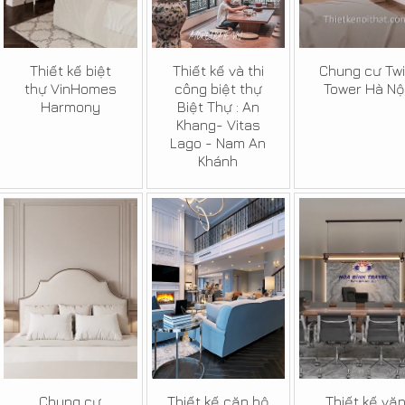
Thiết kế biệt
Thiết kế và thi
Chung cư Tw
thự VinHomes
công biệt thự
Tower Hà Nộ
Harmony
Biệt Thự : An
Khang- Vitas
Lago - Nam An
Khánh
Chung cư
Thiết kế căn hộ
Thiết kế vă