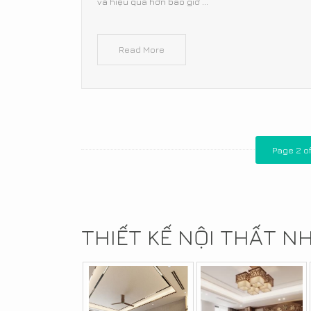
và hiệu quả hơn bao giờ ...
Read More
Page 2 of
THIẾT KẾ NỘI THẤT N