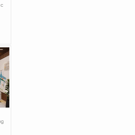
ệc
ng