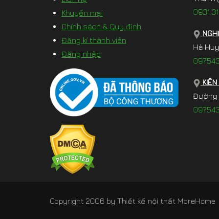
0931.31
Khuyến mại
Chính sách & Quy định
NGHỆ
Đăng kí thành viên
Hà Huy
Đăng nhập
097.54
KIÊN
Đường 3
097.54
Copyright 2006 by
Thiết kế nội thất MoreHome