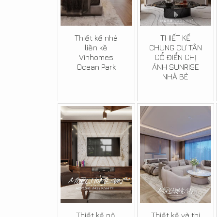
Thiết kế nhà
THIẾT KẾ
liền kề
CHUNG CƯ TÂN
Vinhomes
CỔ ĐIỂN CHỊ
Ocean Park
ÁNH SUNRISE
NHÀ BÈ
Thiết kế nội
Thiết kế và thi