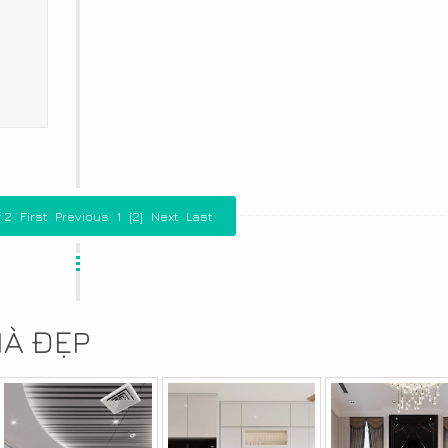
 2
First
Previous
1
[2]
Next
Last
HÀ ĐẸP