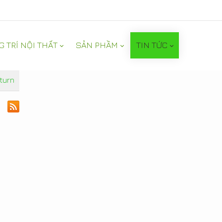
G TRÍ NỘI THẤT
SẢN PHẦM
TIN TỨC
turn