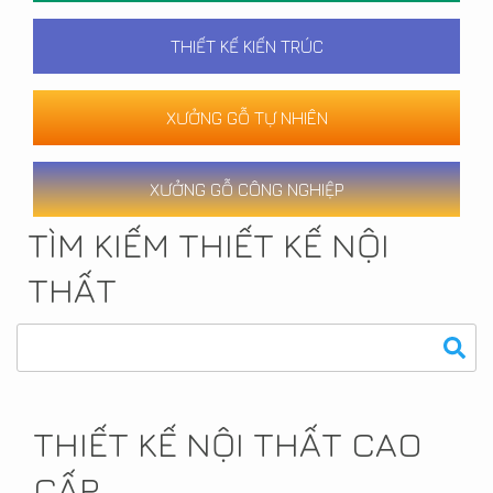
THIẾT KẾ KIẾN TRÚC
XƯỞNG GỖ TỰ NHIÊN
XƯỞNG GỖ CÔNG NGHIỆP
TÌM KIẾM THIẾT KẾ NỘI
THẤT
THIẾT KẾ NỘI THẤT CAO
CẤP