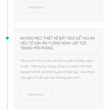
Read More
NHỮNG MẸO THIẾT KẾ BẤT NGỜ ĐỂ TẠO RA
YẾU TỐ GÂY ẤN TƯỢNG NGAY LẬP TỨC
TRONG MỖI PHÒNG
Tầm quan trọng của việc tạo ra yếu tố gây ngạc
nhiên.. Một trong những công cụ mạnh mẽ nhất
trong thiết kế nội thất là yếu tố bất ngờ. Việc thêm
các yếu tố bất ngờ vào không gian sẽ n...
Read More