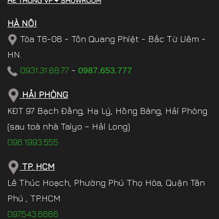
HỆ THỐNG VP + SHOWROOM
HÀ NỘI
Tòa T6-08 - Tôn Quang Phiệt - Bắc Từ Liêm -
HN.
0931.31.88.77
-
0987.653.777
HẢI PHÒNG
KĐT 97 Bạch Đằng, Hạ Lý, Hồng Bàng, Hải Phòng
(sau toà nhà Taiyo – Hải Long)
096.1993.555
TP. HCM
Lê Thúc Hoạch, Phường Phú Thọ Hòa, Quận Tân
Phú , TP.HCM
097.543.8686