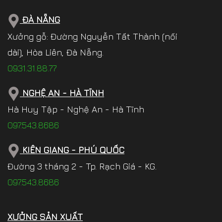
ĐÀ NẴNG
Xưởng gỗ: Đường Nguyễn Tất Thành (nối
dài), Hòa Liên, Đà Nẵng.
0931.31.88.77
NGHỆ AN - HÀ TĨNH
Hà Huy Tập - Nghệ An - Hà Tĩnh
097.543.8686
KIÊN GIANG - PHÚ QUỐC
Đường 3 tháng 2 - Tp. Rạch Giá - KG.
097.543.8686
XƯỞNG SẢN XUẤT