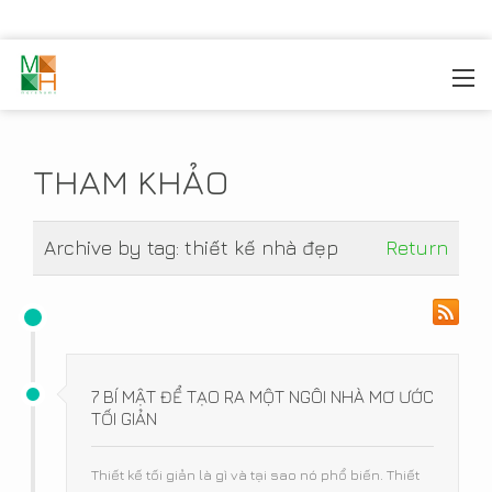
MOREHOME
/
TIN TỨC
/
THAM KHẢO
THAM KHẢO
Archive by tag:
thiết kế nhà đẹp
Return
7 BÍ MẬT ĐỂ TẠO RA MỘT NGÔI NHÀ MƠ ƯỚC
TỐI GIẢN
Thiết kế tối giản là gì và tại sao nó phổ biến. Thiết