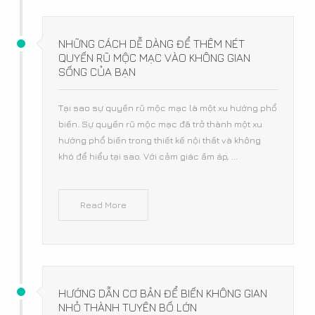
NHỮNG CÁCH DỄ DÀNG ĐỂ THÊM NÉT
QUYẾN RŨ MỘC MẠC VÀO KHÔNG GIAN
SỐNG CỦA BẠN
Tại sao sự quyến rũ mộc mạc là một xu hướng phổ
biến. Sự quyến rũ mộc mạc đã trở thành một xu
hướng phổ biến trong thiết kế nội thất và không
khó để hiểu tại sao. Với cảm giác ấm áp, ...
Read More
HƯỚNG DẪN CƠ BẢN ĐỂ BIẾN KHÔNG GIAN
NHỎ THÀNH TUYÊN BỐ LỚN