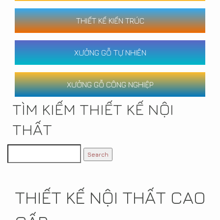
THIẾT KẾ KIẾN TRÚC
XƯỞNG GỖ TỰ NHIÊN
XƯỞNG GỖ CÔNG NGHIỆP
TÌM KIẾM THIẾT KẾ NỘI
THẤT
THIẾT KẾ NỘI THẤT CAO