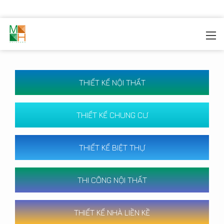
MOREHOME
/
CÔNG TRÌNH
THIẾT KẾ NỘI THẤT
THIẾT KẾ CHUNG CƯ
THIẾT KẾ BIỆT THỰ
THI CÔNG NỘI THẤT
THIẾT KẾ NHÀ LIỀN KỀ