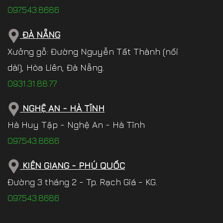
097.543.8686
ĐÀ NẴNG
Xưởng gỗ: Đường Nguyễn Tất Thành (nối
dài), Hòa Liên, Đà Nẵng.
0931.31.88.77
NGHỆ AN - HÀ TĨNH
Hà Huy Tập - Nghệ An - Hà Tĩnh
097.543.8686
KIÊN GIANG - PHÚ QUỐC
Đường 3 tháng 2 - Tp. Rạch Giá - KG.
097.543.8686