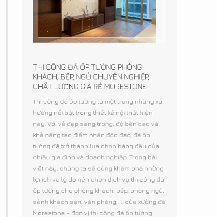
THI CÔNG ĐÁ ỐP TƯỜNG PHÒNG
KHÁCH, BẾP, NGỦ CHUYÊN NGHIỆP,
CHẤT LƯỢNG GIÁ RẺ MORESTONE
Thi công đá ốp tường là một trong những xu
hướng nổi bật trong thiết kế nội thất hiện
nay. Với vẻ đẹp sang trọng, độ bền cao và
khả năng tạo điểm nhấn độc đáo, đá ốp
tường đã trở thành lựa chọn hàng đầu của
nhiều gia đình và doanh nghiệp. Trong bài
viết này, chúng ta sẽ cùng khám phá những
lợi ích và lý do nên chọn dịch vụ thi công đá
ốp tường cho phòng khách, bếp, phòng ngủ,
sảnh khách sạn, văn phòng, ... của xưởng đá
Morestone – đơn vị thi công đá ốp tường