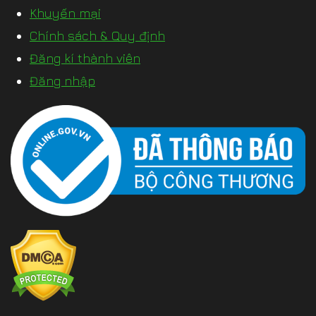
Khuyến mại
Chính sách & Quy định
Đăng kí thành viên
Đăng nhập