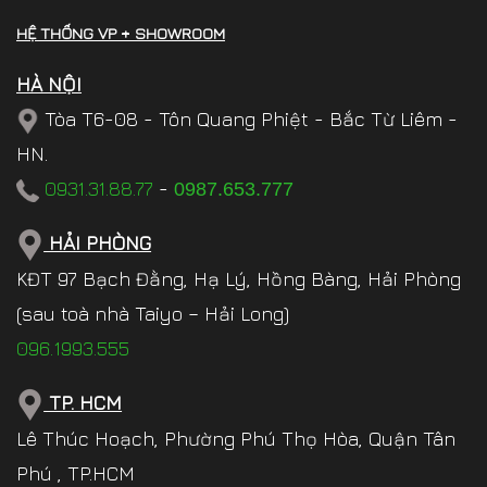
HỆ THỐNG VP + SHOWROOM
HÀ NỘI
Tòa T6-08 - Tôn Quang Phiệt - Bắc Từ Liêm -
HN.
0931.31.88.77
-
0987.653.777
HẢI PHÒNG
KĐT 97 Bạch Đằng, Hạ Lý, Hồng Bàng, Hải Phòng
(sau toà nhà Taiyo – Hải Long)
096.1993.555
TP. HCM
Lê Thúc Hoạch, Phường Phú Thọ Hòa, Quận Tân
Phú , TP.HCM