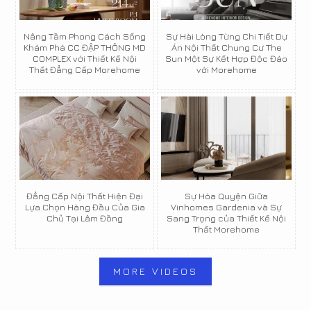
Nâng Tầm Phong Cách Sống
Sự Hài Lòng Từng Chi Tiết Dự
Khám Phá CC ĐẬP THÔNG MD
Án Nội Thất Chung Cư The
COMPLEX với Thiết Kế Nội
Sun Một Sự Kết Hợp Độc Đáo
Thất Đẳng Cấp Morehome
với Morehome
Đẳng Cấp Nội Thất Hiện Đại
Sự Hòa Quyện Giữa
Lựa Chọn Hàng Đầu Của Gia
Vinhomes Gardenia và Sự
Chủ Tại Lâm Đồng
Sang Trọng của Thiết Kế Nội
Thất Morehome
MORE VIDEOS