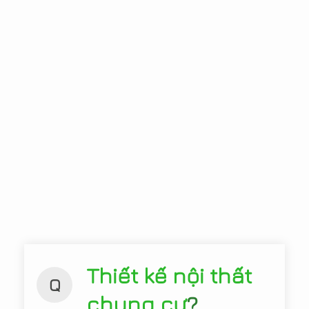
Thiết kế nội thất
Q
chung cư
?