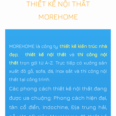
THIẾT KẾ NỘI THẤT
MOREHOME
MOREHOME là công ty
thiết kế kiến trúc nhà
đẹp
,
thiết kế nội thất
và
thi công nội
thất
trọn gói từ A-Z. Trực tiếp có xưởng sản
xuất đồ gỗ, sofa, đá, inox sắt và thi công nội
thất tại công trình.
Các phong cách thiết kế nội thất đang
được ưa chuộng: Phong cách hiện đại,
tân cổ điển, indochine, Địa trung hải,