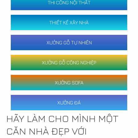
THI CÔNG NỘI THẤT
THIẾT KẾ XÂY NHÀ
XƯỞNG GỖ TỰ NHIÊN
XƯỞNG GỖ CÔNG NGHIỆP
XƯỞNG SOFA
XƯỞNG ĐÁ
HÃY LÀM CHO MÌNH MỘT
CĂN NHÀ ĐẸP VỚI