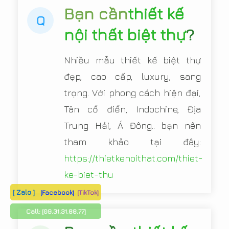
Bạn cần
thiết kế
Q
nội thất biệt thự
?
Nhiều mẫu thiết kế biệt thự
đẹp, cao cấp, luxury, sang
trọng. Với phong cách hiện đại,
Tân cổ điển, Indochine, Địa
Trung Hải, Á Đông.. bạn nên
tham khảo tại đây:
https://thietkenoithat.com/thiet-
ke-biet-thu
[ Zalo ]
[Facebook]
[TikTok]
Call:
[09.31.31.88.77]