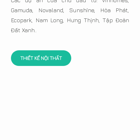
Các dự án của chủ đầu tư: Vinhomes,
Gamuda, Novaland, Sunshine, Hòa Phát,
Ecopark, Nam Long, Hưng Thịnh, Tập Đoàn
Đất Xanh..
THIẾT KẾ NỘI THẤT