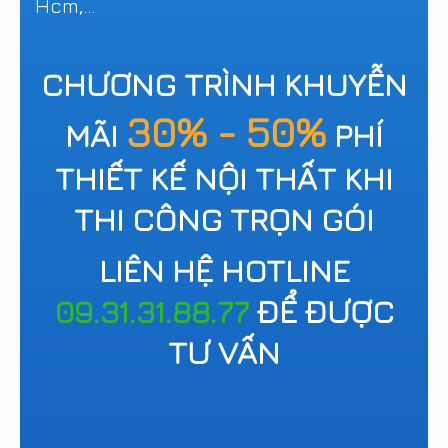
Hcm,...
CHƯƠNG TRÌNH KHUYỄN
30% - 50%
MÃI
PHÍ
THIẾT KẾ NỘI THẤT KHI
THI CÔNG TRỌN GÓI
LIÊN HỆ HOTLINE
09.31.31.88.77
ĐỂ ĐƯỢC
TƯ VẤN