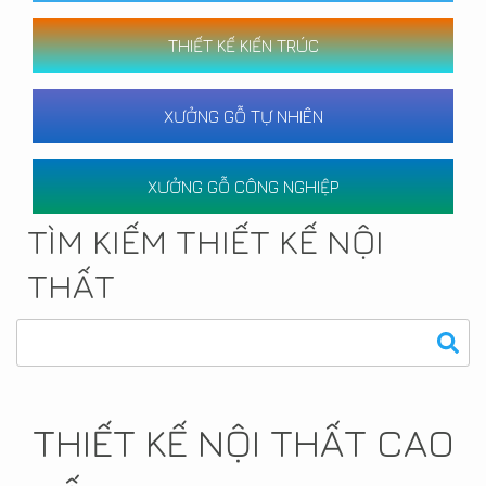
THIẾT KẾ KIẾN TRÚC
XƯỞNG GỖ TỰ NHIÊN
XƯỞNG GỖ CÔNG NGHIỆP
TÌM KIẾM THIẾT KẾ NỘI
THẤT
THIẾT KẾ NỘI THẤT CAO