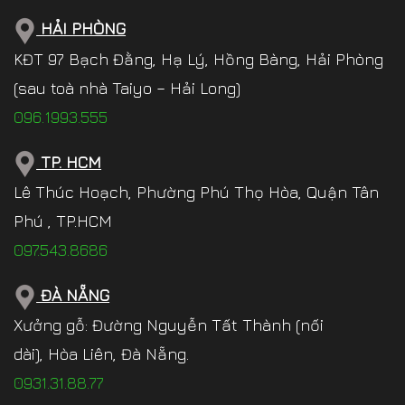
HẢI PHÒNG
KĐT 97 Bạch Đằng, Hạ Lý, Hồng Bàng, Hải Phòng
(sau toà nhà Taiyo – Hải Long)
096.1993.555
TP. HCM
Lê Thúc Hoạch, Phường Phú Thọ Hòa, Quận Tân
Phú , TP.HCM
097.543.8686
ĐÀ NẴNG
Xưởng gỗ: Đường Nguyễn Tất Thành (nối
dài), Hòa Liên, Đà Nẵng.
0931.31.88.77