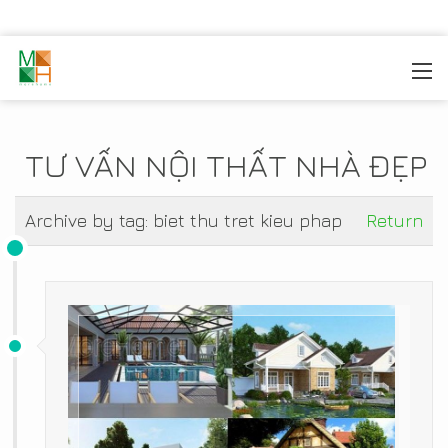
MOREHOME
/
TIN TỨC
TƯ VẤN NỘI THẤT NHÀ ĐẸP
Archive by tag:
biet thu tret kieu phap
Return