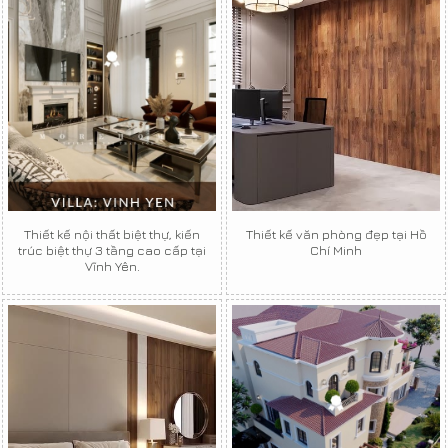
Thiết kế nội thất biệt thự, kiến
Thiết kế văn phòng đẹp tại Hồ
trúc biệt thự 3 tầng cao cấp tại
Chí Minh
Vĩnh Yên.