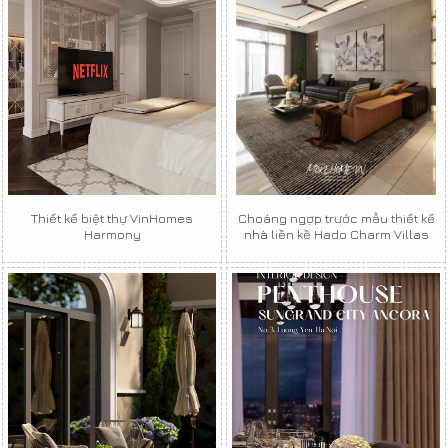
Thiết kế biệt thự VinHomes
Choáng ngợp trước mẫu thiết kế
Harmony
nhà liền kề Hado Charm Villas