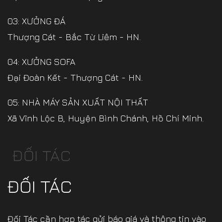
03: XƯỞNG ĐÁ
Thượng Cát - Bắc Từ Liêm - HN.
04: XƯỞNG SOFA
Đại Đoàn Kết - Thượng Cát - HN.
05: NHÀ MÁY SẢN XUẤT NỘI THẤT
Xã Vĩnh Lộc B, Huyện Bình Chánh, Hồ Chí Minh.
ĐỐI TÁC
ĐỐI TÁC
Đối Tác cần hợp tác gửi báo giá và thông tin vào