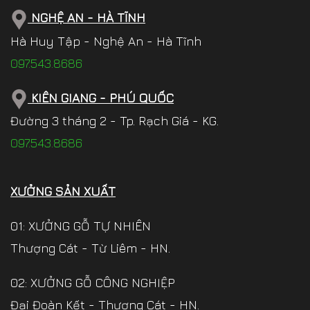
NGHỆ AN - HÀ TĨNH
Hà Huy Tập - Nghệ An - Hà Tĩnh
097.543.8686
KIÊN GIANG - PHÚ QUỐC
Đường 3 tháng 2 - Tp. Rạch Giá - KG.
097.543.8686
XƯỞNG SẢN XUẤT
01: XƯỞNG GỖ TỰ NHIÊN
Thượng Cát - Từ Liêm - HN.
02: XƯỞNG GỖ CÔNG NGHIỆP
Đại Đoàn Kết - Thượng Cát - HN.