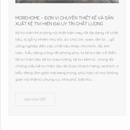
MOREHOME - ĐƠN VỊ CHUYÊN THIẾT KẾ VÀ SẢN
XUẤT KỆ TIVI HIỆN ĐẠI UY TÍN CHẤT LƯỢNG
Kệ tivi trên thị trường nội thất hiện nay rất đa dạng về chất
liệu, từ gỗ tự nhiên như sồi, óc chó, lim, xoan, tần bì..., gỗ
công nghiệp đến các chất liệu khác như kính, đá, kim
loại… Kiểu dáng cũng rất phong phú, từ kệ tivi tân cổ điển,
kệ tivi hiện đại, kệ tivi treo tường, kệ tivi kèm tủ… trong đó
những mẫu kệ tivi hiện đại rất được khách hàng ưa thích vì
kiểu dáng đơn giản mà sang trọng, phù hợp với mọi không
gian nội thất từ chung cư, nhà phố, biệt thự…
XEM CHI TIẾT