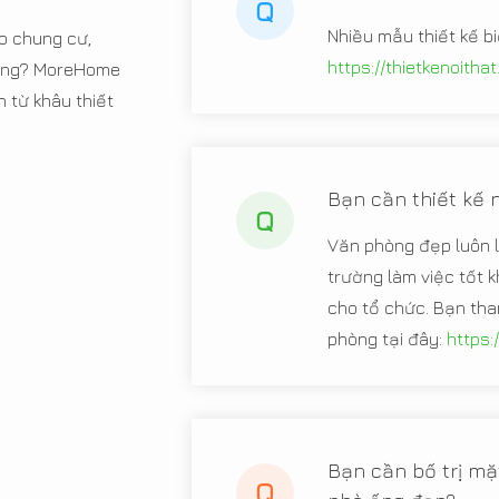
Q
Nhiều mẫu thiết kế b
o chung cư,
https://thietkenoitha
 hàng? MoreHome
từ khâu thiết
Bạn cần thiết kế 
Q
Văn phòng đẹp luôn l
trường làm việc tốt k
cho tổ chức. Bạn tha
phòng tại đây:
https:
Bạn cần bố trị mặt
Q