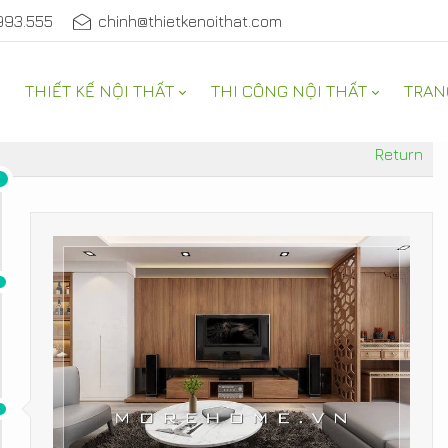
993.555
chinh@thietkenoithat.com
THIẾT KẾ NỘI THẤT
THI CÔNG NỘI THẤT
TRAN
Return