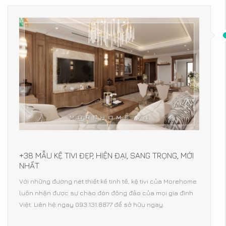
+38 MẪU KỆ TIVI ĐẸP, HIỆN ĐẠI, SANG TRỌNG, MỚI
NHẤT
Với những đường nét thiết kế tinh tế, kệ tivi của Morehome
luôn nhận được sự chào đón đông đảo của mọi gia đình
Việt. Liên hệ ngay 093.131.8877 để sở hữu ngay.