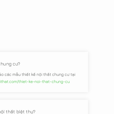
 chung cư?
ảo các mẫu thiết kế nội thất chung cư tại
oithat.com/thiet-ke-noi-that-chung-cu
ội thất biệt thự?