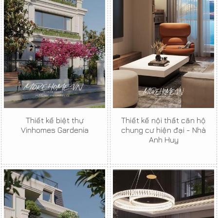
Thiết kế biệt thự
Thiết kế nội thất căn hộ
Vinhomes Gardenia
chung cư hiện đại - Nhà
Anh Huy