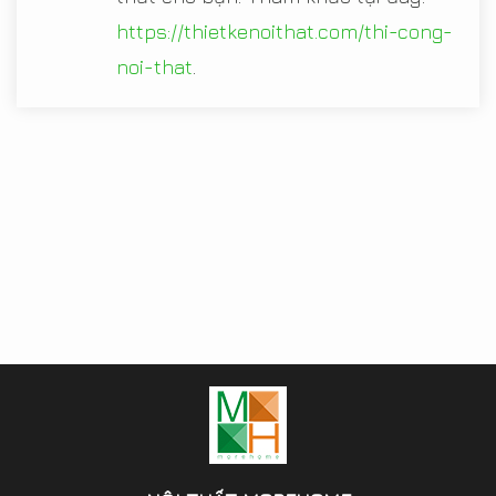
https://thietkenoithat.com/thi-cong-
noi-that
.