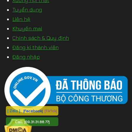
Xưởng nội thất
Tuyển dụng
Liên hệ
Khuyến mại
Chính sách & Quy định
Đăng kí thành viên
Đăng nhập
[ Zalo ]
[Facebook]
[TikTok]
Call:
[09.31.31.88.77]