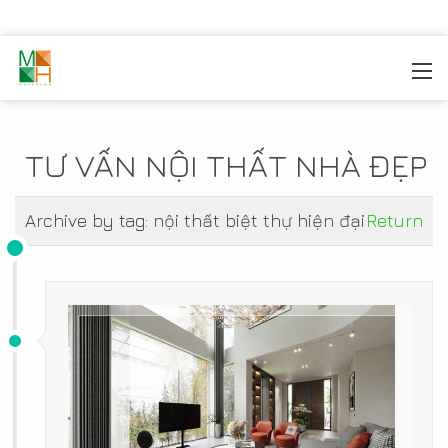
MOREHOME
/
TIN TỨC
TƯ VẤN NỘI THẤT NHÀ ĐẸP
Archive by tag:
nội thất biệt thự hiện đại
Return