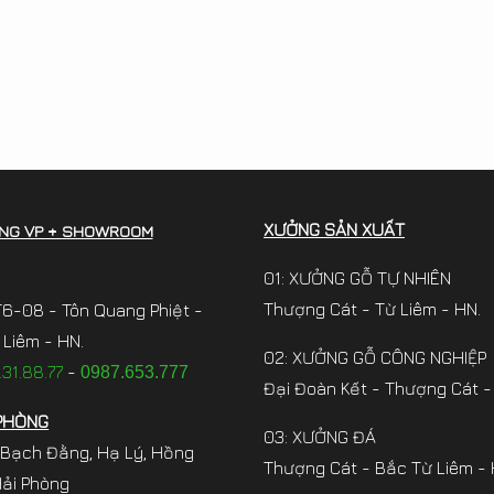
XƯỞNG SẢN XUẤT
NG VP + SHOWROOM
01: XƯỞNG GỖ TỰ NHIÊN
Thượng Cát - Từ Liêm - HN.
6-08 - Tôn Quang Phiệt -
Liêm - HN.
02: XƯỞNG GỖ CÔNG NGHIỆP
31.88.77
-
0987.653.777
Đại Đoàn Kết - Thượng Cát -
PHÒNG
03: XƯỞNG ĐÁ
 Bạch Đằng, Hạ Lý, Hồng
Thượng Cát - Bắc Từ Liêm - 
Hải Phòng