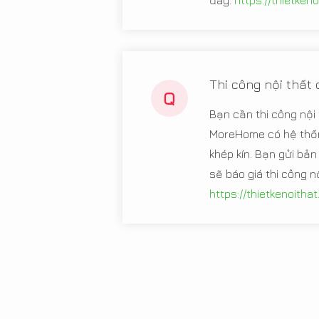
đây:
https://thietken
Thi công nội thất
Q
Bạn cần thi công nội 
MoreHome có hệ thốn
khép kín. Bạn gửi bản 
sẽ báo giá thi công n
https://thietkenoitha