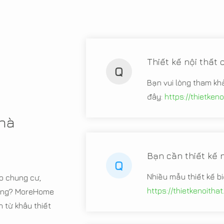
Thiết kế nội thất
Q
Bạn vui lòng tham kh
đây:
https://thietken
nhà
Bạn cần thiết kế n
Q
Nhiều mẫu thiết kế b
o chung cư,
https://thietkenoitha
 hàng? MoreHome
từ khâu thiết