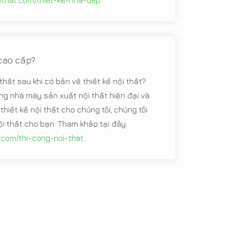
oithat.com/thiet-ke-nha-dep
 cao cấp?
thất sau khi có bản vẽ thiết kế nội thất?
g nhà máy sản xuất nội thất hiện đại và
thiết kế nội thất cho chúng tôi, chúng tôi
ội thất cho bạn. Tham khảo tại đây:
t.com/thi-cong-noi-that
.