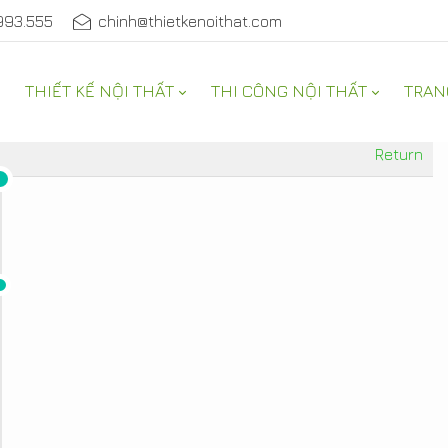
993.555
chinh@thietkenoithat.com
THIẾT KẾ NỘI THẤT
THI CÔNG NỘI THẤT
TRAN
Return