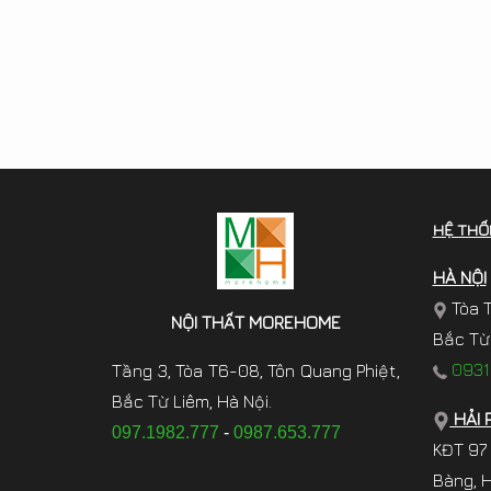
HỆ THỐ
HÀ NỘI
Tòa T
NỘI THẤT MOREHOME
Bắc Từ 
0931.
Tầng 3, Tòa T6-08, Tôn Quang Phiệt,
Bắc Từ Liêm, Hà Nội.
HẢI 
097.1982.777
-
0987.653.777
KĐT 97
Bàng, 