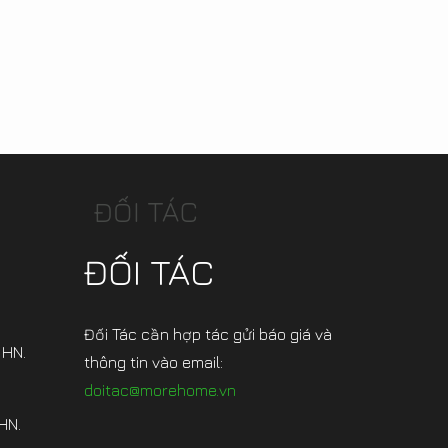
ĐỐI TÁC
ĐỐI TÁC
Đối Tác cần hợp tác gửi báo giá và
 HN.
thông tin vào email:
doitac@morehome.vn
HN.