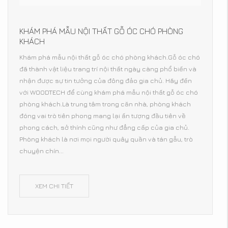
KHÁM PHÁ MẪU NỘI THẤT GỖ ÓC CHÓ PHÒNG
KHÁCH
Khám phá mẫu nội thất gỗ óc chó phòng khách.Gỗ óc chó
đã thành vật liệu trang trí nội thất ngày càng phổ biến và
nhận được sự tin tưởng của đông đảo gia chủ. Hãy đến
với WOODTECH để cùng khám phá mẫu nội thất gỗ óc chó
phòng khách.Là trung tâm trong căn nhà, phòng khách
đóng vai trò tiên phong mang lại ấn tượng đầu tiên về
phong cách, sở thính cũng như đẳng cấp của gia chủ.
Phòng khách là nơi mọi người quây quần và tán gẫu, trò
chuyện chín...
XEM CHI TIẾT