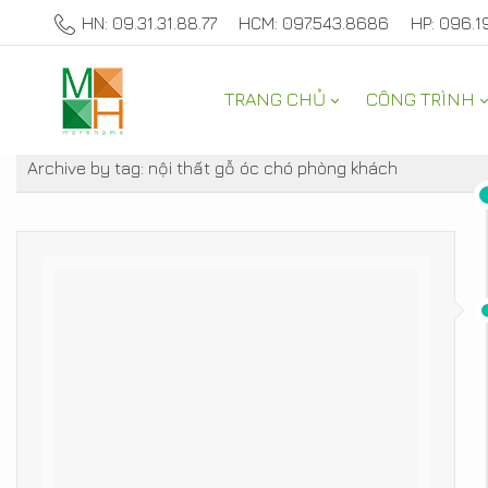
HN: 09.31.31.88.77
HCM: 097.543.8686
HP: 096.1
TRANG CHỦ
CÔNG TRÌNH
TƯ VẤN NỘI THẤT NHÀ ĐẸP
Archive by tag:
nội thất gỗ óc chó phòng khách