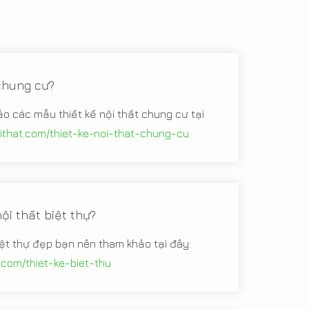
 chung cư?
ảo các mẫu thiết kế nội thất chung cư tại
oithat.com/thiet-ke-noi-that-chung-cu
ội thất biệt thự?
iệt thự đẹp bạn nên tham khảo tại đây:
t.com/thiet-ke-biet-thu