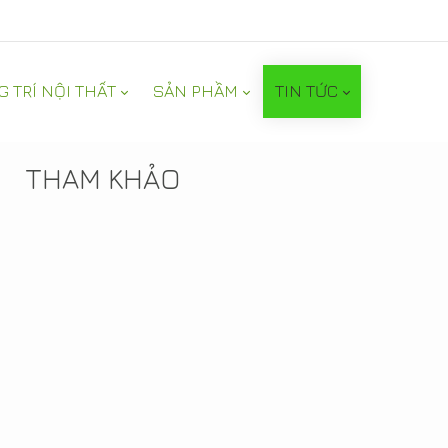
G TRÍ NỘI THẤT
SẢN PHẦM
TIN TỨC
TIN NỔI BẬT
THAM KHẢO