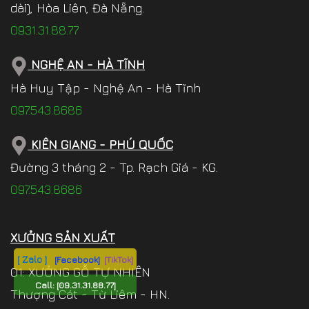
dài), Hòa Liên, Đà Nẵng.
0931.31.88.77
NGHỆ AN - HÀ TĨNH
Hà Huy Tập - Nghệ An - Hà Tĩnh
097.543.8686
KIÊN GIANG - PHÚ QUỐC
Đường 3 tháng 2 - Tp. Rạch Giá - KG.
097.543.8686
XƯỞNG SẢN XUẤT
[ Zalo ]
[Facebook]
[TikTok]
01: XƯỞNG GỖ TỰ NHIÊN
Call:
[09.31.31.88.77]
Thượng Cát - Từ Liêm - HN.