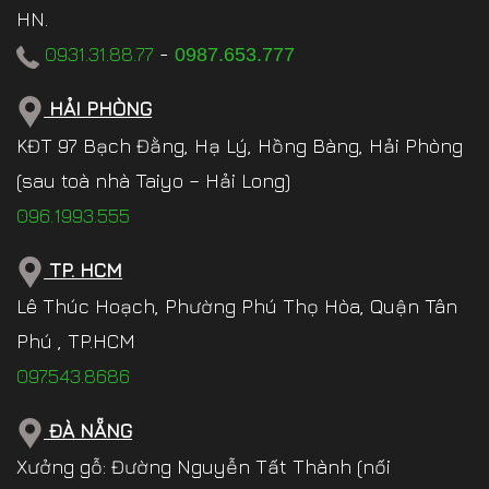
HN.
0931.31.88.77
-
0987.653.777
HẢI PHÒNG
KĐT 97 Bạch Đằng, Hạ Lý, Hồng Bàng, Hải Phòng
(sau toà nhà Taiyo – Hải Long)
096.1993.555
TP. HCM
Lê Thúc Hoạch, Phường Phú Thọ Hòa, Quận Tân
Phú , TP.HCM
097.543.8686
ĐÀ NẴNG
Xưởng gỗ: Đường Nguyễn Tất Thành (nối