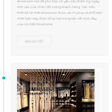
showroom mới để phù hợp với yêu cầu thẩm mỹ ngày
một cao của nhiều đối tượng khách hàng. Các mẫu
thiết kế nội thất showroom được ưa chuộng và phổ biến
nhất hiện nay được tổng hợp trong bài viết dưới đây
của nội thất Morehome.
XEM CHI TIẾT