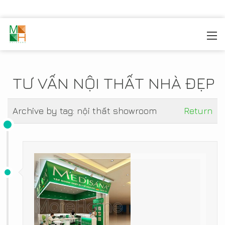
MOREHOME
/
TIN TỨC
TƯ VẤN NỘI THẤT NHÀ ĐẸP
Archive by tag:
nội thất showroom
Return