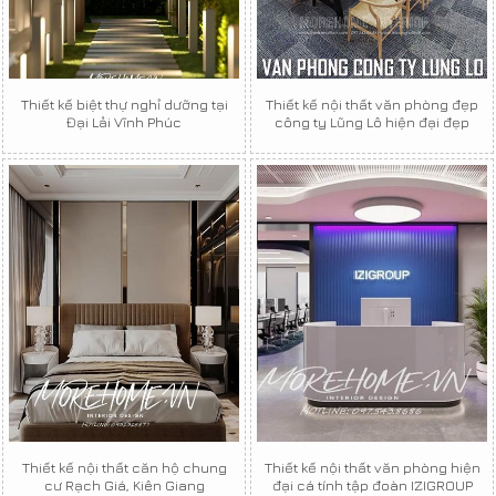
Thiết kế biệt thự nghỉ dưỡng tại
Thiết kế nội thất văn phòng đẹp
Đại Lải Vĩnh Phúc
công ty Lũng Lô hiện đại đẹp
Thiết kế nội thất căn hộ chung
Thiết kế nội thất văn phòng hiện
cư Rạch Giá, Kiên Giang
đại cá tính tập đoàn IZIGROUP