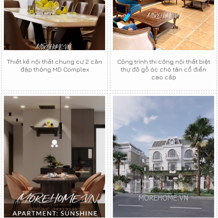
Thiết kế nội thất chung cư 2 căn
Công trình thi công nội thất biệt
đập thông MD Complex
thự đồ gỗ óc chó tân cổ điển
cao cấp