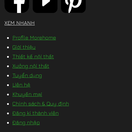
XEM NHANH
Profile Morehome
Giới thiệu
Thiết kế nội thất
Xưởng nội thất
Tuyển dụng
Liên hệ
Khuyến mại
Chính sách & Quy định
Đăng kí thành viên
Đăng nhập