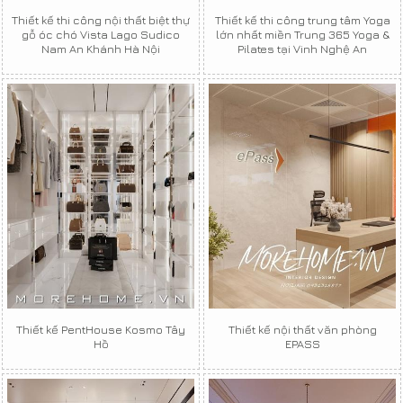
Thiết kế thi công nội thất biệt thự
Thiết kế thi công trung tâm Yoga
gỗ óc chó Vista Lago Sudico
lớn nhất miền Trung 365 Yoga &
Nam An Khánh Hà Nội
Pilates tại Vinh Nghệ An
Thiết kế PentHouse Kosmo Tây
Thiết kế nội thất văn phòng
Hồ
EPASS