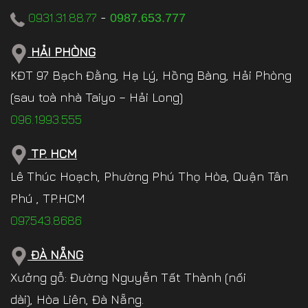
0931.31.88.77
-
0987.653.777
HẢI PHÒNG
KĐT 97 Bạch Đằng, Hạ Lý, Hồng Bàng, Hải Phòng
(sau toà nhà Taiyo – Hải Long)
096.1993.555
TP. HCM
Lê Thúc Hoạch, Phường Phú Thọ Hòa, Quận Tân
Phú , TP.HCM
097.543.8686
ĐÀ NẴNG
Xưởng gỗ: Đường Nguyễn Tất Thành (nối
dài), Hòa Liên, Đà Nẵng.