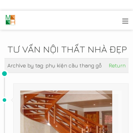
MOREHOME
/
TIN TỨC
TƯ VẤN NỘI THẤT NHÀ ĐẸP
Archive by tag:
phụ kiện cầu thang gỗ
Return