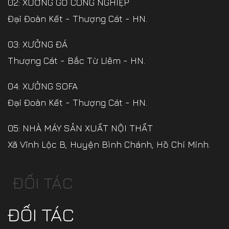
02: XƯỞNG GỖ CÔNG NGHIỆP
Đại Đoàn Kết - Thượng Cát - HN.
03: XƯỞNG ĐÁ
Thượng Cát - Bắc Từ Liêm - HN.
04: XƯỞNG SOFA
Đại Đoàn Kết - Thượng Cát - HN.
05: NHÀ MÁY SẢN XUẤT NỘI THẤT
Xã Vĩnh Lộc B, Huyện Bình Chánh, Hồ Chí Minh.
ĐỐI TÁC
ĐỐI TÁC