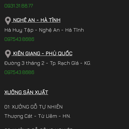
0931.31.88.77
NGHỆ AN - HÀ TĨNH
Hà Huy Tập - Nghệ An - Hà Tĩnh
097.543.8686
KIÊN GIANG - PHÚ QUỐC
Đường 3 tháng 2 - Tp. Rạch Giá - KG.
097.543.8686
XƯỞNG SẢN XUẤT
01: XƯỞNG GỖ TỰ NHIÊN
Thượng Cát - Từ Liêm - HN.