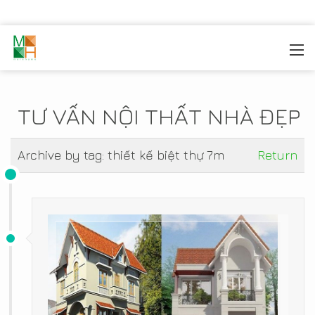
MOREHOME
/
TIN TỨC
TƯ VẤN NỘI THẤT NHÀ ĐẸP
Archive by tag:
thiết kế biệt thự 7m
Return