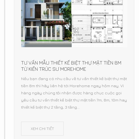
TƯ VẤN MẪU THIẾT KẾ BIỆT THỰ MẶT TIỀN 8M
TỪ KIẾN TRÚC SƯ MOREHOME
Nếu bạn đang có nhu cầu về tư vấn thiết kế biệt thự mặt
tiền 8m thì hãy liên hệ tới Morehome ngay hôm nay. Vì
hàng ngày chúng tôi nhận được hàng chục cuộc gọi
yêu cầu tư vấn thiết kế biệt thự mặt tiền 7m, 8m, 10m hay
thiết kế biệt thự 2 tầng, 3 tầng...
XEM CHI TIẾT