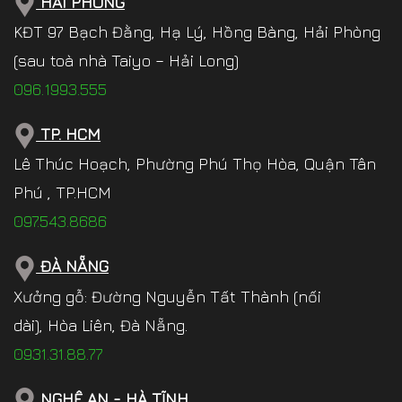
HẢI PHÒNG
KĐT 97 Bạch Đằng, Hạ Lý, Hồng Bàng, Hải Phòng
(sau toà nhà Taiyo – Hải Long)
096.1993.555
TP. HCM
Lê Thúc Hoạch, Phường Phú Thọ Hòa, Quận Tân
Phú , TP.HCM
097.543.8686
ĐÀ NẴNG
Xưởng gỗ: Đường Nguyễn Tất Thành (nối
dài), Hòa Liên, Đà Nẵng.
0931.31.88.77
NGHỆ AN - HÀ TĨNH