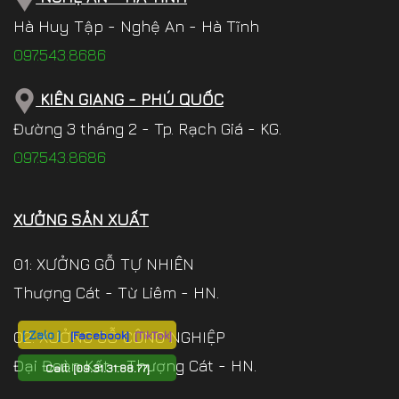
Hà Huy Tập - Nghệ An - Hà Tĩnh
097.543.8686
KIÊN GIANG - PHÚ QUỐC
Đường 3 tháng 2 - Tp. Rạch Giá - KG.
097.543.8686
XƯỞNG SẢN XUẤT
01: XƯỞNG GỖ TỰ NHIÊN
Thượng Cát - Từ Liêm - HN.
[ Zalo ]
[Facebook]
[TikTok]
02: XƯỞNG GỖ CÔNG NGHIỆP
Đại Đoàn Kết - Thượng Cát - HN.
Call:
[09.31.31.88.77]