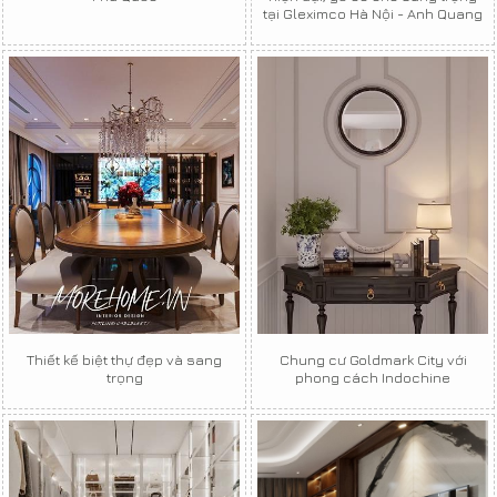
tại Gleximco Hà Nội - Anh Quang
Thiết kế biệt thự đẹp và sang
Chung cư Goldmark City với
trọng
phong cách Indochine