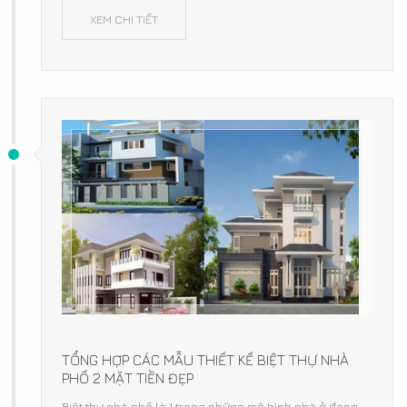
XEM CHI TIẾT
TỔNG HỢP CÁC MẪU THIẾT KẾ BIỆT THỰ NHÀ
PHỐ 2 MẶT TIỀN ĐẸP
Biệt thự nhà phố là 1 trong những mô hình nhà ở đang