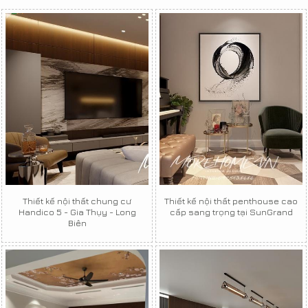
Thiết kế nội thất chung cư
Thiết kế nội thất penthouse cao
Handico 5 - Gia Thụy - Long
cấp sang trọng tại SunGrand
Biên