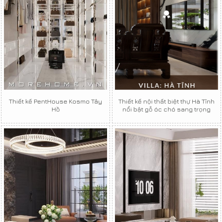
Thiết kế PentHouse Kosmo Tây
Thiết kế nội thất biệt thự Hà Tĩnh
Hồ
nổi bật gỗ óc chó sang trọng