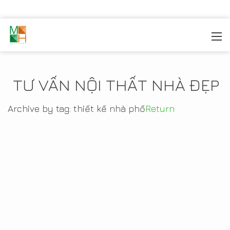
MOREHOME
/
TIN TỨC
TƯ VẤN NỘI THẤT NHÀ ĐẸP
Archive by tag:
thiết kế nhà phố
Return