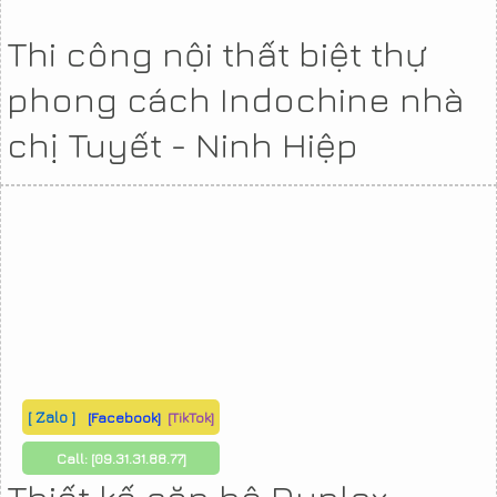
Thi công nội thất biệt thự
phong cách Indochine nhà
chị Tuyết - Ninh Hiệp
[ Zalo ]
[Facebook]
[TikTok]
Call:
[09.31.31.88.77]
Thiết kế căn hộ Duplex