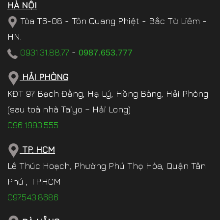
HÀ NỘI
Tòa T6-08 - Tôn Quang Phiệt - Bắc Từ Liêm -
HN.
0931.31.88.77
-
0987.653.777
HẢI PHÒNG
KĐT 97 Bạch Đằng, Hạ Lý, Hồng Bàng, Hải Phòng
(sau toà nhà Taiyo – Hải Long)
096.1993.555
TP. HCM
Lê Thúc Hoạch, Phường Phú Thọ Hòa, Quận Tân
Phú , TP.HCM
097.543.8686