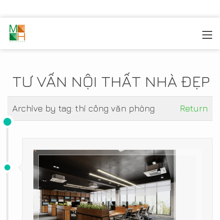
MOREHOME
/
TIN TỨC
TƯ VẤN NỘI THẤT NHÀ ĐẸP
Archive by tag:
thi công văn phòng
Return