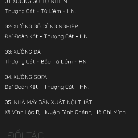
01: XƯỞNG GỖ TỰ NHIÊN
Thượng Cát - Từ Liêm - HN.
02: XƯỞNG GỖ CÔNG NGHIỆP
Đại Đoàn Kết - Thượng Cát - HN.
03: XƯỞNG ĐÁ
Thượng Cát - Bắc Từ Liêm - HN.
04: XƯỞNG SOFA
Đại Đoàn Kết - Thượng Cát - HN.
05: NHÀ MÁY SẢN XUẤT NỘI THẤT
Xã Vĩnh Lộc B, Huyện Bình Chánh, Hồ Chí Minh.
ĐỐI TÁC