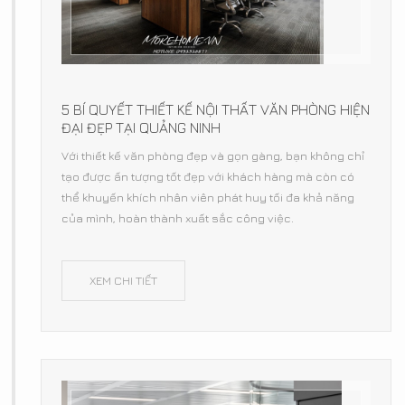
5 BÍ QUYẾT THIẾT KẾ NỘI THẤT VĂN PHÒNG HIỆN
ĐẠI ĐẸP TẠI QUẢNG NINH
Với thiết kế văn phòng đẹp và gọn gàng, bạn không chỉ
tạo được ấn tượng tốt đẹp với khách hàng mà còn có
thể khuyến khích nhân viên phát huy tối đa khả năng
của mình, hoàn thành xuất sắc công việc.
XEM CHI TIẾT