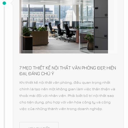
7 MẸO THIẾT KẾ NỘI THẤT VĂN PHÒNG ĐẸP, HIỆN
ĐẠI, ĐÁNG CHÚ Ý
Khi thiết kế nội thất văn phòng, điều quan trọng nhất
chính là tạo nên một không gian làm việc thân thiện và
thoải mái đối với nhân viên. Phải biết bố trí nội thất sao
cho tiện dụng, phù hợp với văn hóa công ty và công
việc của những thành viên trong doanh nghiệp.