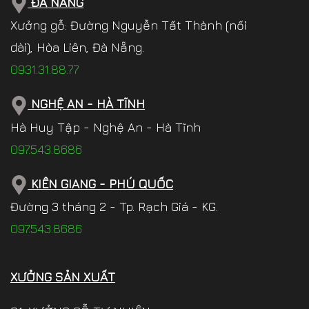
ĐÀ NẴNG
Xưởng gỗ: Đường Nguyễn Tất Thành (nối
dài), Hòa Liên, Đà Nẵng.
0931.31.88.77
NGHỆ AN - HÀ TĨNH
Hà Huy Tập - Nghệ An - Hà Tĩnh
097.543.8686
KIÊN GIANG - PHÚ QUỐC
Đường 3 tháng 2 - Tp. Rạch Giá - KG.
097.543.8686
XƯỞNG SẢN XUẤT