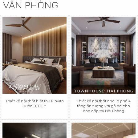
VĂN PHÒNG
Thiết kế nội thất biệt thự Riovita
Thiết kế nội thất nhà lô phố 4
Quận 9, HCM
tầng ấn tượng với gỗ óc chó
cao cấp tại Hải Phòng