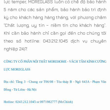
lực temper, MOREGLASS luôn có chế độ bảo hành
5 năm cho các sản phẩm, bảo hành bảo trì định
kỳ cho khách hàng hàng tháng, với phương châm
“Chất lượng, uy tín – niềm tin cho khách hàng”.
Khi cần bảo hành chỉ cần gọi đến cho chúng tôi
theo số hotline: 043.212.1045 dịch vụ chuyên
nghiệp 24/7.
CÔNG TY CỔ PHẦN NỘI THẤT MOREHOME - VÁCH TẮM KÍNH CƯỜNG
LỰC MOREGLASS
Địa chỉ: Tầng 3 - Chung cư T06/08 - Tòa tháp B - Ngõ 643A - Phạm Văn
Đồng - Từ Liêm - Hà Nội
Hotline: 0243.212.1045 or 0971982777 (Mr.Chính)