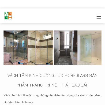
MOREHOME
/
SẢN PHẦM
/
KÍNH CƯỜNG LỰC
/
VÁCH
TẮM KÍNH
VÁCH TẮM KÍNH CƯỜNG LỰC MOREGLASS SẢN
PHẨM TRANG TRÍ NỘI THẤT CAO CẤP
Vách tắm kính là một trong những sản phẩm ứng dụng của kính cường đang
rất thịnh hành hiện nay.