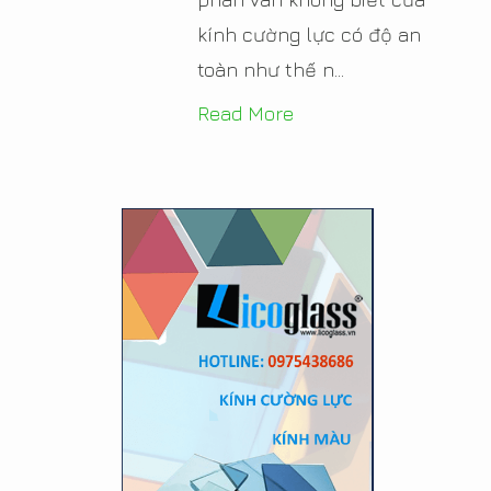
kính cường lực có độ an
toàn như thế n...
Read More
Kính màu nhà bếp sắc xuân
16/01/2017 2:34:00 CH
View Count 8983
Kính màu ốp bếp đang là xu
hướng trang trí nhà bếp
hiện nay. Với kính màu ốp
bếp không gian nhà bếp
của bạn sẽ thêm sang
trọng, ấm cúng và thêm sắc