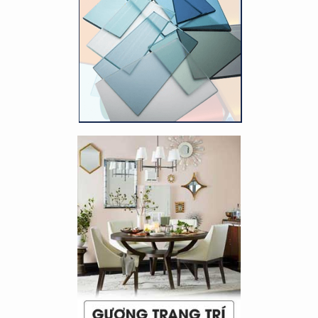
xuân trong không gian nhà.
Read More
Thi công lắp đặt vách kính
cường lực
14/01/2017 2:27:00 CH
View Count 12511
Vách kính cường lực hay
các loại vách kính khác đều
cần có quy trình thi công
công rõ ràng và từng bước
cụ thể để đảm bảo được độ
chắc chắn và an toàn khi sử