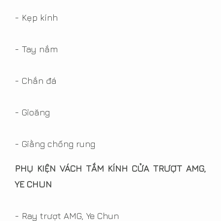
- Kẹp kính
- Tay nắm
- Chắn đá
- Gioăng
- Giằng chống rung
PHỤ KIỆN VÁCH TẮM KÍNH CỬA TRƯỢT AMG,
YE CHUN
- Ray trượt AMG, Ye Chun