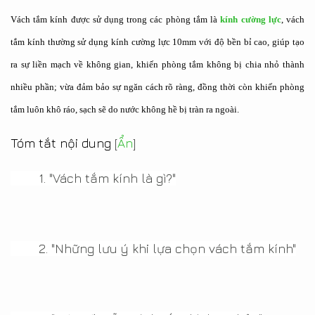
Vách tắm kính được sử dụng trong các phòng tắm là
kính cường lực
, vách
tắm kính thường sử dụng kính cường lực 10mm
với độ bền bỉ cao, giúp tạo
ra sự liền mạch về không gian, khiến phòng tắm không bị chia nhỏ thành
nhiều phần; vừa đảm bảo sự ngăn cách rõ ràng, đồng thời còn khiến phòng
tắm luôn khô ráo, sạch sẽ do nước không hề bị tràn ra ngoài.
Tóm tắt nội dung
[
Ẩn
]
1.
"Vách tắm kính là gì?"
2.
"Những lưu ý khi lựa chọn vách tắm kính"