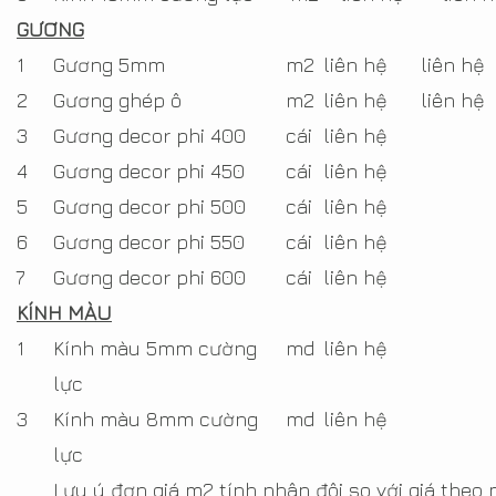
GƯƠNG
1
Gương 5mm
m2
liên hệ
liên hệ
2
Gương ghép ô
m2
liên hệ
liên hệ
3
Gương decor phi 400
cái
liên hệ
4
Gương decor phi 450
cái
liên hệ
5
Gương decor phi 500
cái
liên hệ
6
Gương decor phi 550
cái
liên hệ
7
Gương decor phi 600
cái
liên hệ
KÍNH MÀU
1
Kính màu 5mm cường
md
liên hệ
lực
3
Kính màu 8mm cường
md
liên hệ
lực
Lưu ý đơn giá m2 tính nhân đôi so với giá theo