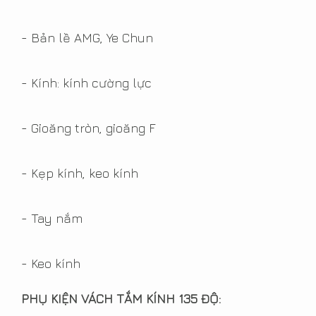
- Bản lề AMG, Ye Chun
- Kính: kính cường lực
Mẫu thiết kế lan can kính cho
căn hộ Duplex 98-102m2 chung
- Gioăng tròn, gioăng F
cư Vinhomes Gardenia
22/05/2018 4:55:00 CH
- Kẹp kính, keo kính
View Count 10999
- Tay nắm
Đối với những căn hộ áp
chót của tòa chung cư thì
- Keo kính
việc thiết kế lan can ban
công là một ý tưởng thông
PHỤ KIỆN VÁCH TẮM KÍNH 135 ĐỘ: