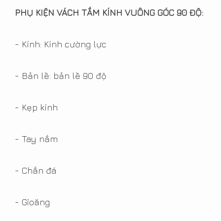
phân vân không biết cửa
PHỤ KIỆN VÁCH TẮM KÍNH VUÔNG GÓC 90 ĐỘ:
kính cường lực có độ an
toàn như thế n...
- Kính: Kính cường lực
Read More
- Bản lề: bản lề 90 độ
Kính màu nhà bếp sắc xuân
16/01/2017 2:34:00 CH
- Kẹp kính
View Count 8983
- Tay nắm
Kính màu ốp bếp đang là xu
hướng trang trí nhà bếp
- Chắn đá
hiện nay. Với kính màu ốp
bếp không gian nhà bếp
- Gioăng
của bạn sẽ thêm sang