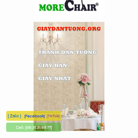
[ Zalo ]
[Facebook]
[TikTok]
Call:
[09.31.31.88.77]