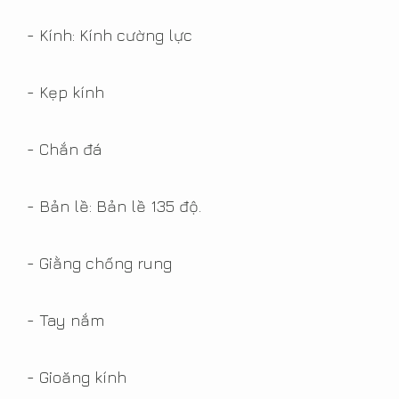
minh. Lan can kính chung
cư đang là xu hướng hiện
- Kính: Kính cường lực
nay, bởi nó không chỉ mang
...
- Kẹp kính
Read More
- Chắn đá
Độ an toàn của cửa kính cường
lực
- Bản lề: Bản lề 135 độ.
16/01/2017 2:43:00 CH
- Giằng chống rung
View Count 8916
Kính cường lực là loại kính
- Tay nắm
được tôi ở nhiệt độ cao nên
có độ bền chắc cao, chống
- Gioăng kính
chịu được lực. Bạn đang