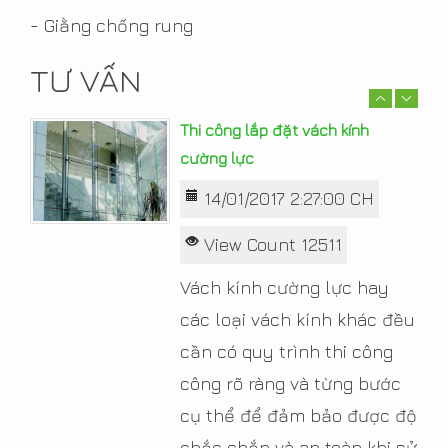
trọng, ấm cúng và thêm sắc
- Giằng chống rung
xuân trong không gian nhà.
TƯ VẤN
Read More
Thi công lắp đặt vách kính
cường lực
14/01/2017 2:27:00 CH
View Count 12511
Vách kính cường lực hay
các loại vách kính khác đều
cần có quy trình thi công
công rõ ràng và từng bước
cụ thể để đảm bảo được độ
chắc chắn và an toàn khi sử