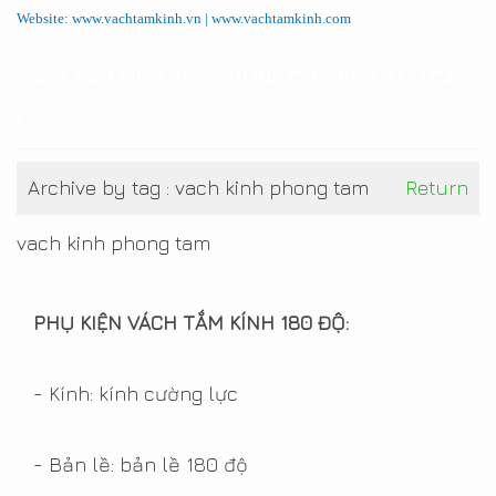
Website: www.vachtamkinh.vn | www.vachtamkinh.com
VÁCH TẮM KÍNH CHO CHUNG CƯ - BIỆT THỰ CAO
CẤP
Archive by tag :
vach kinh phong tam
Return
vach kinh phong tam
PHỤ KIỆN VÁCH TẮM KÍNH 180 ĐỘ:
- Kính: kính cường lực
- Bản lề: bản lề 180 độ