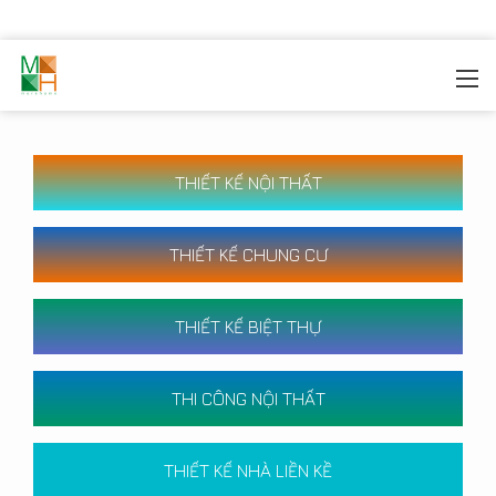
MOREHOME
/
CÔNG TRÌNH
THIẾT KẾ NỘI THẤT
THIẾT KẾ CHUNG CƯ
THIẾT KẾ BIỆT THỰ
THI CÔNG NỘI THẤT
THIẾT KẾ NHÀ LIỀN KỀ