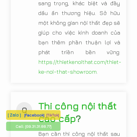
sang trọng, khác biệt và đầy
dấu ấn thương hiệu. Sở hữu
một không gian nội thất đẹp sẽ
giúp cho việc kinh doanh của
bạn thêm phần thuận lợi và
phát triền bền vững:
https://thietkenoithat.com/thiet-
ke-noi-that-showroom
.
Thi công nội thất
Q
[ Zalo ]
[Facebook]
[TikTok]
cao cấp
?
Call:
[09.31.31.88.77]
Bạn cần thi công nội thất sau