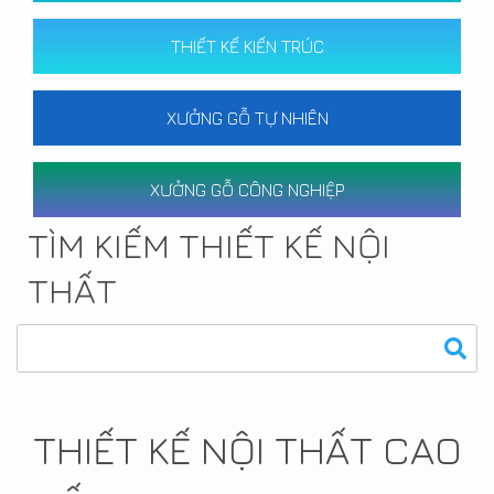
THIẾT KẾ KIẾN TRÚC
XƯỞNG GỖ TỰ NHIÊN
XƯỞNG GỖ CÔNG NGHIỆP
TÌM KIẾM THIẾT KẾ NỘI
THẤT
THIẾT KẾ NỘI THẤT CAO