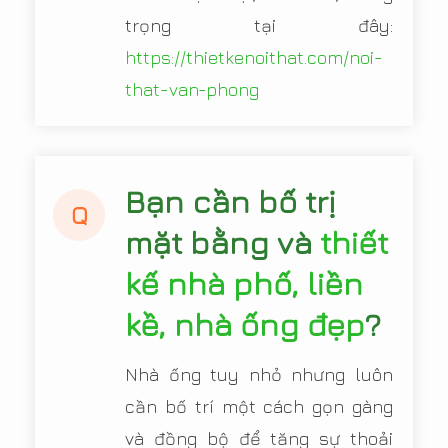
trọng tại đây:
https://thietkenoithat.com/noi-
that-van-phong
Bạn cần bố trị
Q
mặt bằng và
thiết
kế nhà phố, liền
kề, nhà ống đẹp
?
Nhà ống tuy nhỏ nhưng luôn
cần bố trí một cách gọn gàng
và đồng bộ để tăng sự thoải