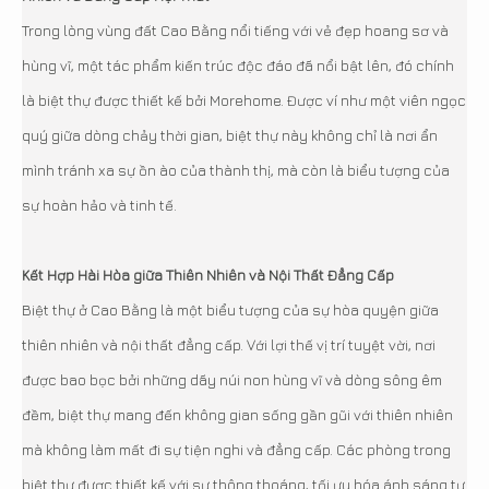
Trong lòng vùng đất Cao Bằng nổi tiếng với vẻ đẹp hoang sơ và
hùng vĩ, một tác phẩm kiến trúc độc đáo đã nổi bật lên, đó chính
là biệt thự được thiết kế bởi Morehome. Được ví như một viên ngọc
quý giữa dòng chảy thời gian, biệt thự này không chỉ là nơi ẩn
mình tránh xa sự ồn ào của thành thị, mà còn là biểu tượng của
sự hoàn hảo và tinh tế.
Kết Hợp Hài Hòa giữa Thiên Nhiên và Nội Thất Đẳng Cấp
Biệt thự ở Cao Bằng là một biểu tượng của sự hòa quyện giữa
thiên nhiên và nội thất đẳng cấp. Với lợi thế vị trí tuyệt vời, nơi
được bao bọc bởi những dãy núi non hùng vĩ và dòng sông êm
đềm, biệt thự mang đến không gian sống gần gũi với thiên nhiên
mà không làm mất đi sự tiện nghi và đẳng cấp. Các phòng trong
biệt thự được thiết kế với sự thông thoáng, tối ưu hóa ánh sáng tự