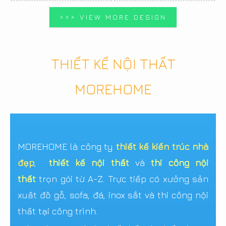
>>> VIEW MORE DESIGN
THIẾT KẾ NỘI THẤT
MOREHOME
MOREHOME là công ty
thiết kế kiến trúc nhà
đẹp
,
thiết kế nội thất
và
thi công nội
thất
trọn gói từ A-Z. Trực tiếp có xưởng sản
xuất đồ gỗ, sofa, đá, inox sắt và thi công nội
thất tại công trình.