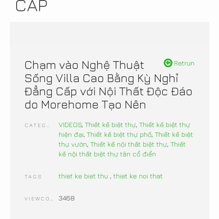
CẤP
Chạm vào Nghệ Thuật
Retrun
Sống Villa Cao Bằng Kỳ Nghỉ
Đẳng Cấp với Nội Thất Độc Đáo
do Morehome Tạo Nên
VIDEOS
,
Thiết kế biệt thự
,
Thiết kế biệt thự
CATEGORIES
hiện đại
,
Thiết kế biệt thự phố
,
Thiết kế biệt
thự vườn
,
Thiết kế nội thất biệt thự
,
Thiết
kế nội thất biệt thự tân cổ điển
thiet ke biet thu
,
thiet ke noi that
TAGS
3468
VIEWCOUNT