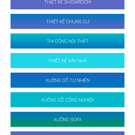
THIẾT KẾ SHOWROOM
THIẾT KẾ CHUNG CƯ
THI CÔNG NỘI THẤT
THIẾT KẾ XÂY NHÀ
XƯỞNG GỖ TỰ NHIÊN
XƯỞNG GỖ CÔNG NGHIỆP
XƯỞNG SOFA