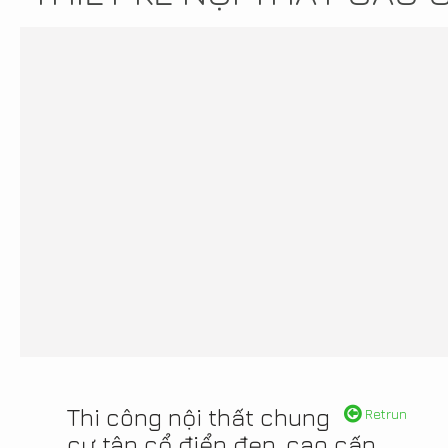
Thi công nội thất chung
Retrun
cư tân cổ điển đẹp, cao cấp,