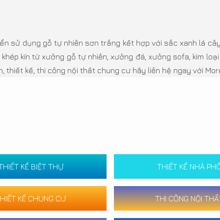
ển sử dụng gỗ tự nhiên sơn trắng kết hợp với sắc xanh lá câ
 khép kín từ xưởng gỗ tự nhiên, xưởng đá, xưởng sofa, kim loạ
thiết kế, thi công nội thất chung cư hãy liên hệ ngay với Mo
THIẾT KẾ BIỆT THỰ
THIẾT KẾ NHÀ PH
HIẾT KẾ CHUNG CƯ
THI CÔNG NỘI THẤ