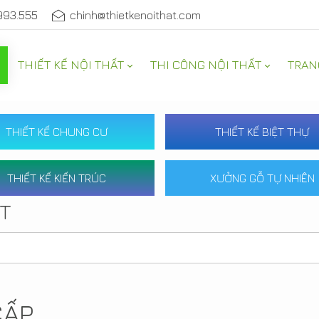
993.555
chinh@thietkenoithat.com
THIẾT KẾ NỘI THẤT
THI CÔNG NỘI THẤT
TRAN
THIẾT KẾ CHUNG CƯ
THIẾT KẾ BIỆT THỰ
THIẾT KẾ KIẾN TRÚC
XƯỞNG GỖ TỰ NHIÊN
ẤT
CẤP