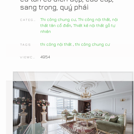
sang trọng, quý phái
Thi công chung cư
,
Thi công nội thất
,
nội
CATEGORIES
thất tân cổ điển
,
Thiết kế nội thất gỗ tự
nhiên
thi công nội thất
,
thi công chung cư
TAGS
4954
VIEWCOUNT