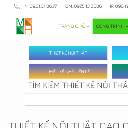
HN: 09.31.31.88.77
HCM: 097.543.8686
HP: 096.1
TRANG CHỦ
CÔNG TRÌNH
THIẾT KẾ NỘI THẤT
THIẾT KẾ NHÀ LIỀN KỀ
TÌM KIẾM THIẾT KẾ NỘI TH
THIẾT KẾ NỘI THẤT CAO 