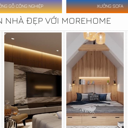
ỞNG GỖ CÔNG NGHIỆP
XƯỞNG SOFA
N NHÀ ĐẸP VỚI MOREHOME