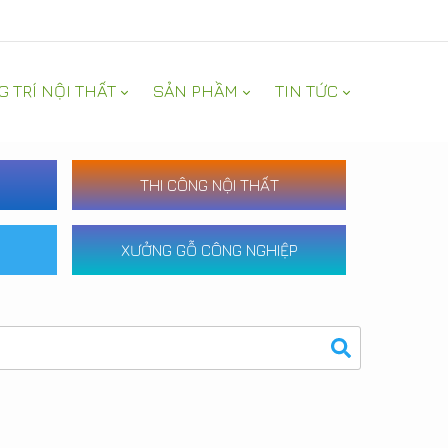
G TRÍ NỘI THẤT
SẢN PHẦM
TIN TỨC
THI CÔNG NỘI THẤT
XƯỞNG GỖ CÔNG NGHIỆP