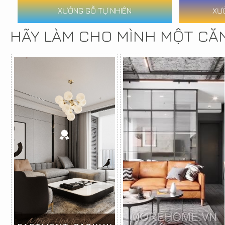
XƯỞNG GỖ TỰ NHIÊN
XƯ
HÃY LÀM CHO MÌNH MỘT CĂ