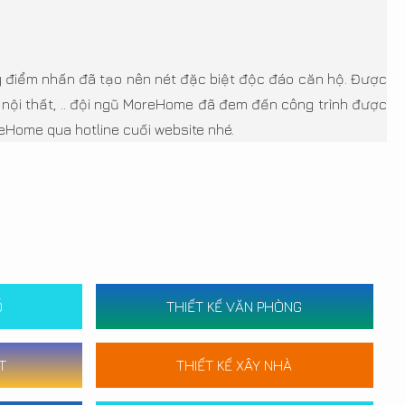
y điểm nhấn đã tạo nên nét đặc biệt độc đáo căn hộ. Được
i nội thất, .. đội ngũ MoreHome đã đem đến công trình được
reHome qua hotline cuối website nhé.
Ố
THIẾT KẾ VĂN PHÒNG
T
THIẾT KẾ XÂY NHÀ