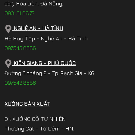
dài), Hòa Liên, Đà Nẵng.
0931.31.88.77
NGHỆ AN - HÀ TĨNH
Hà Huy Tập - Nghệ An - Hà Tĩnh
097.543.8686
KIÊN GIANG - PHÚ QUỐC
Đường 3 tháng 2 - Tp. Rạch Giá - KG.
097.543.8686
XƯỞNG SẢN XUẤT
01: XƯỞNG GỖ TỰ NHIÊN
Thượng Cát - Từ Liêm - HN.