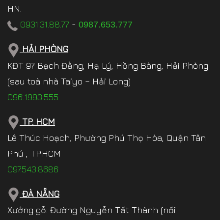
HN.
0931.31.88.77
-
0987.653.777
HẢI PHÒNG
KĐT 97 Bạch Đằng, Hạ Lý, Hồng Bàng, Hải Phòng
(sau toà nhà Taiyo – Hải Long)
096.1993.555
TP. HCM
Lê Thúc Hoạch, Phường Phú Thọ Hòa, Quận Tân
Phú , TP.HCM
097.543.8686
ĐÀ NẴNG
Xưởng gỗ: Đường Nguyễn Tất Thành (nối