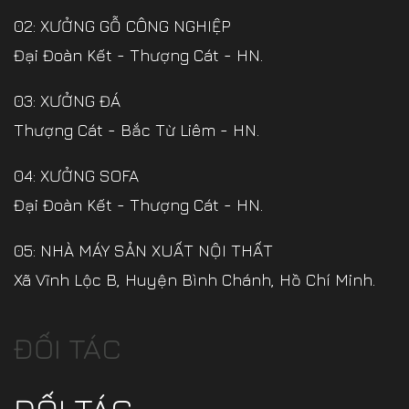
02: XƯỞNG GỖ CÔNG NGHIỆP
Đại Đoàn Kết - Thượng Cát - HN.
03: XƯỞNG ĐÁ
Thượng Cát - Bắc Từ Liêm - HN.
04: XƯỞNG SOFA
Đại Đoàn Kết - Thượng Cát - HN.
05: NHÀ MÁY SẢN XUẤT NỘI THẤT
Xã Vĩnh Lộc B, Huyện Bình Chánh, Hồ Chí Minh.
ĐỐI TÁC