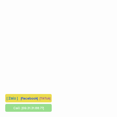
[ Zalo ]
[Facebook]
[TikTok]
Call:
[09.31.31.88.77]