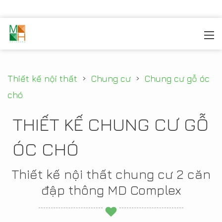
MOREHOME
/
THIẾT KẾ NỘI THẤT
/
THIẾT KẾ CHUNG
CƯ GỖ ÓC CHÓ
›
›
Thiết kế nội thất
Chung cư
Chung cư gỗ óc
chó
THIẾT KẾ CHUNG CƯ GỖ
ÓC CHÓ
Thiết kế nội thất chung cư 2 căn
đập thông MD Complex