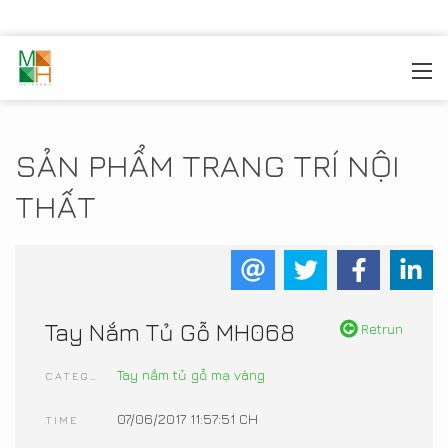
MOREHOME
/
TRANG TRÍ NỘI THẤT
/
SẢN PHẨM NỘI
THẤT
SẢN PHẨM TRANG TRÍ NỘI
THẤT
Tay Nắm Tủ Gỗ MH068
Retrun
Tay nắm tủ gỗ mạ vàng
CATEGORIES
07/06/2017 11:57:51 CH
TIME