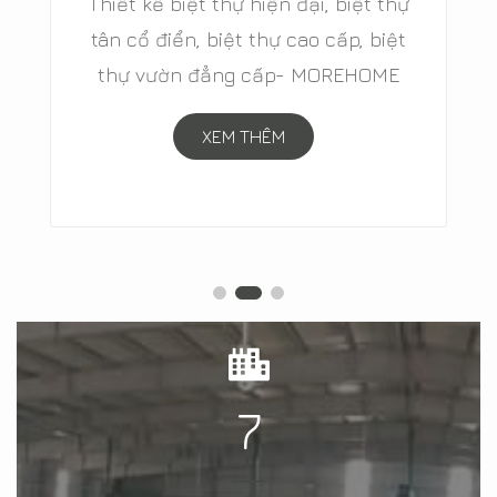
Thiết kế biệt thự hiện đại, biệt thự
tân cổ điển, biệt thự cao cấp, biệt
thự vườn đẳng cấp- MOREHOME
XEM THÊM
7