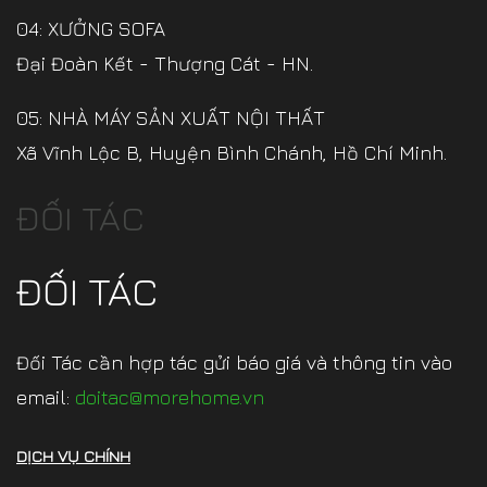
04: XƯỞNG SOFA
Đại Đoàn Kết - Thượng Cát - HN.
05: NHÀ MÁY SẢN XUẤT NỘI THẤT
Xã Vĩnh Lộc B, Huyện Bình Chánh, Hồ Chí Minh.
ĐỐI TÁC
ĐỐI TÁC
Đối Tác cần hợp tác gửi báo giá và thông tin vào
email:
doitac@morehome.vn
DỊCH VỤ CHÍNH