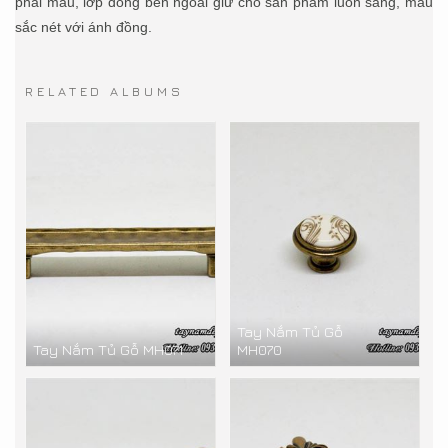
phai màu, lớp đồng bên ngoài giữ cho sản phẩm luôn sáng, màu
sắc nét với ánh đồng.
RELATED ALBUMS
Tay Nắm Tủ Gỗ
Tay Nắm Tủ Gỗ MH071
MH070