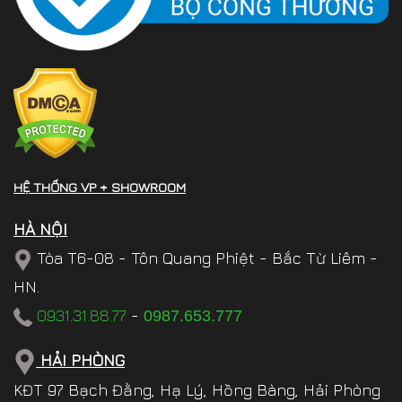
HỆ THỐNG VP + SHOWROOM
HÀ NỘI
Tòa T6-08 - Tôn Quang Phiệt - Bắc Từ Liêm -
HN.
0931.31.88.77
-
0987.653.777
HẢI PHÒNG
KĐT 97 Bạch Đằng, Hạ Lý, Hồng Bàng, Hải Phòng