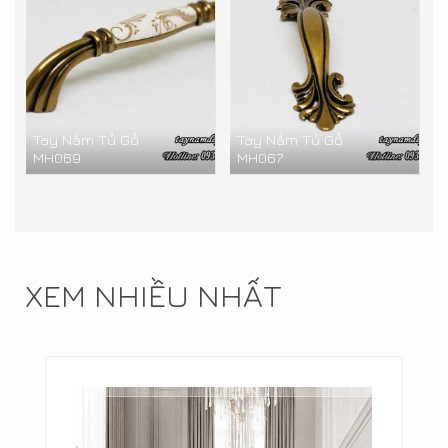
Tay Nắm Tủ Gỗ
Tay Nắm Tủ Gỗ
MH069
MH067
XEM NHIỀU NHẤT