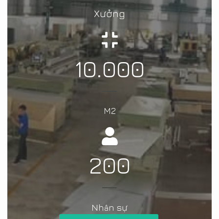
Xưởng
10.000
M2
200
Nh
n sự
â