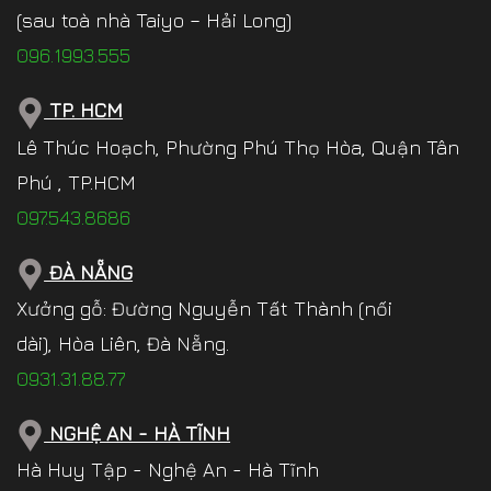
(sau toà nhà Taiyo – Hải Long)
096.1993.555
TP. HCM
Lê Thúc Hoạch, Phường Phú Thọ Hòa, Quận Tân
Phú , TP.HCM
097.543.8686
ĐÀ NẴNG
Xưởng gỗ: Đường Nguyễn Tất Thành (nối
dài), Hòa Liên, Đà Nẵng.
0931.31.88.77
NGHỆ AN - HÀ TĨNH
Hà Huy Tập - Nghệ An - Hà Tĩnh