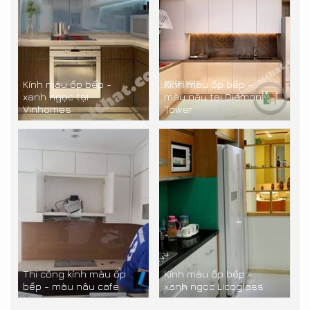
Kính màu ốp bếp -
Kính màu ốp bếp -
xanh ngọc tại
màu nâu tại Diamon
Vinhomes
Tower
Thi công kính màu ốp
Kính màu ốp bếp -
bếp - màu nâu cafe
xanh ngọc Licoglass