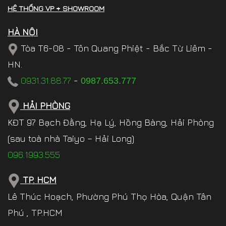
HỆ THỐNG VP + SHOWROOM
HÀ NỘI
Tòa T6-08 - Tôn Quang Phiệt - Bắc Từ Liêm -
HN.
0931.31.88.77
-
0987.653.777
HẢI PHÒNG
KĐT 97 Bạch Đằng, Hạ Lý, Hồng Bàng, Hải Phòng
(sau toà nhà Taiyo – Hải Long)
096.1993.555
TP. HCM
Lê Thúc Hoạch, Phường Phú Thọ Hòa, Quận Tân
Phú , TP.HCM