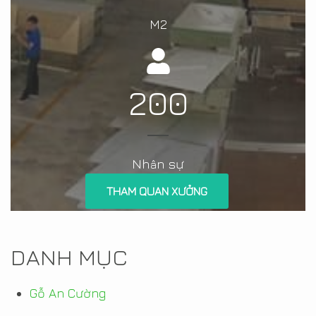
M2
200
Nh
n sự
â
THAM QUAN XƯỞNG
DANH MỤC
Gỗ An Cường