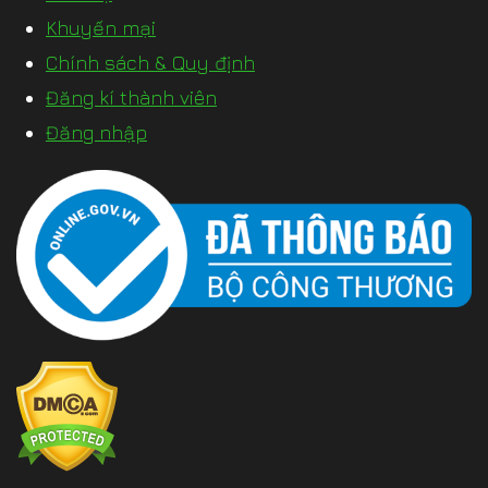
Khuyến mại
Chính sách & Quy định
Đăng kí thành viên
Đăng nhập