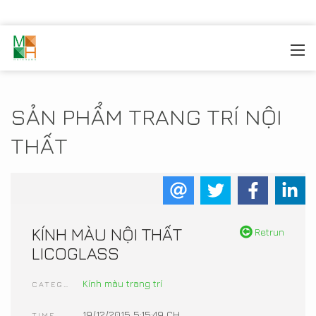
MOREHOME
/
TRANG TRÍ NỘI THẤT
/
SẢN PHẨM NỘI
THẤT
SẢN PHẨM TRANG TRÍ NỘI
THẤT
KÍNH MÀU NỘI THẤT
Retrun
LICOGLASS
Kính màu trang trí
CATEGORIES
19/12/2015 5:15:49 CH
TIME