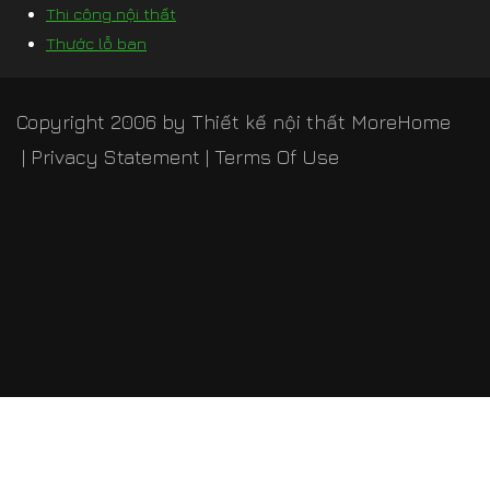
Thi công nội thất
Thước lỗ ban
Copyright 2006 by
Thiết kế nội thất MoreHome
|
Privacy Statement
|
Terms Of Use