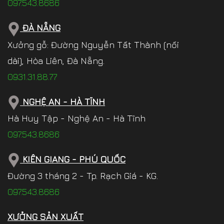
097.543.8686
ĐÀ NẴNG
Xưởng gỗ: Đường Nguyễn Tất Thành (nối
dài), Hòa Liên, Đà Nẵng.
0931.31.88.77
NGHỆ AN - HÀ TĨNH
Hà Huy Tập - Nghệ An - Hà Tĩnh
097.543.8686
KIÊN GIANG - PHÚ QUỐC
Đường 3 tháng 2 - Tp. Rạch Giá - KG.
097.543.8686
XƯỞNG SẢN XUẤT