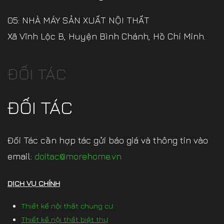
05: NHÀ MÁY SẢN XUẤT NỘI THẤT
Xã Vĩnh Lộc B, Huyện Bình Chánh, Hồ Chí Minh.
ĐỐI TÁC
ĐỐI TÁC
Đối Tác cần hợp tác gửi báo giá và thông tin vào
email:
doitac@morehome.vn
DỊCH VỤ CHÍNH
Thiết kế nội thất chung cư
Thiết kế nội thất biệt thự