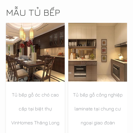
MẪU TỦ BẾP
Tủ bếp gỗ óc chó cao
Tủ bếp gỗ công nghiệp
cấp tại biệt thự
laminate tại chung cư
VinHomes Thăng Long
ngoại giao đoàn