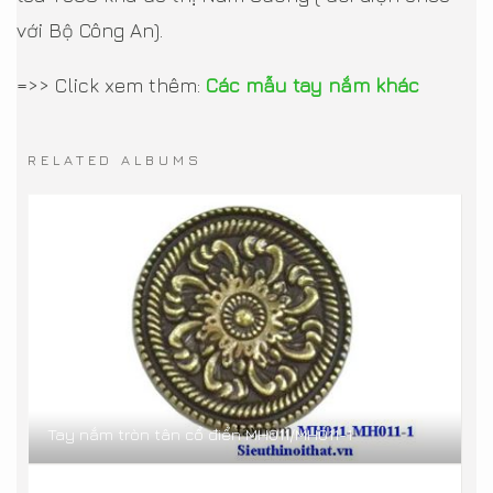
với Bộ Công An).
=>> Click xem thêm:
Các mẫu tay nắm khác
RELATED ALBUMS
Tay nắm tròn tân cổ điển MH011/MH011-1