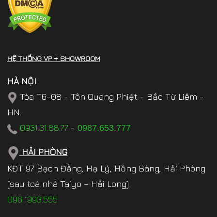
HỆ THỐNG VP + SHOWROOM
HÀ NỘI
Tòa T6-08 - Tôn Quang Phiệt - Bắc Từ Liêm -
HN.
0931.31.88.77
-
0987.653.777
HẢI PHÒNG
KĐT 97 Bạch Đằng, Hạ Lý, Hồng Bàng, Hải Phòng
(sau toà nhà Taiyo – Hải Long)
096.1993.555