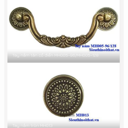
Tay nắm tân cổ điển MH005-96/MH005-128
Tay nắm tròn MH013