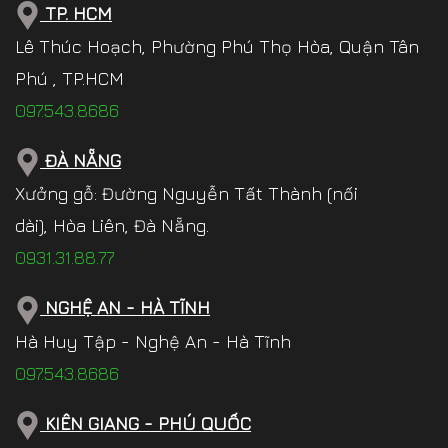
TP. HCM
Lê Thúc Hoạch, Phường Phú Thọ Hòa, Quận Tân
Phú , TP.HCM
097.543.8686
ĐÀ NẴNG
Xưởng gỗ: Đường Nguyễn Tất Thành (nối
dài), Hòa Liên, Đà Nẵng.
0931.31.88.77
NGHỆ AN - HÀ TĨNH
Hà Huy Tập - Nghệ An - Hà Tĩnh
097.543.8686
KIÊN GIANG - PHÚ QUỐC