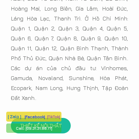
Hoàng Mai, Long Biên, Gia Lâm, Hoài Đức,
Láng Hòa Lạc, Thanh Trì. Ở Hồ Chí Minh:
Quận 1, Quận 2, Quận 3, Quận 4, Quận 5,
Quận 6, Quận 7, Quận 8, Quận 9, Quận 10,
Quận 11, Quận 12, Quận Bình Thạnh, Thành
Phố Thủ Đức, Quận Nhà Bè, Quận Tân Bình..
Các dự án của chủ đầu tư: Vinhomes,
Gamuda, Novaland, Sunshine, Hòa Phát,
Ecopark, Nam Long, Hưng Thịnh, Tập Đoàn
Đất Xanh..
[ Zalo ]
[Facebook]
[TikTok]
THIẾT KẾ NỘI THẤT
Call:
[09.31.31.88.77]