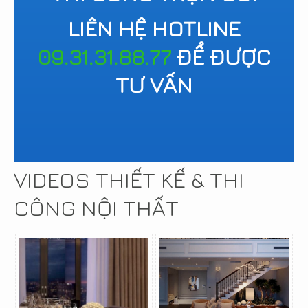
LIÊN HỆ HOTLINE
09.31.31.88.77
ĐỂ ĐƯỢC
TƯ VẤN
VIDEOS THIẾT KẾ & THI
CÔNG NỘI THẤT