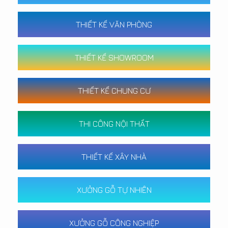
THIẾT KẾ VĂN PHÒNG
THIẾT KẾ SHOWROOM
THIẾT KẾ CHUNG CƯ
THI CÔNG NỘI THẤT
THIẾT KẾ XÂY NHÀ
XƯỞNG GỖ TỰ NHIÊN
XƯỞNG GỖ CÔNG NGHIỆP