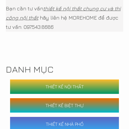
Bạn cần tư vấn
thiết kế nội thất chung cư và thi
công nội thất
hãy liên hệ MOREHOME để được
tư vấn: 097.543.8686
DANH MỤC
THIẾT KẾ NỘI THẤT
THIẾT KẾ BIỆT THỰ
THIẾT KẾ NHÀ PHỐ