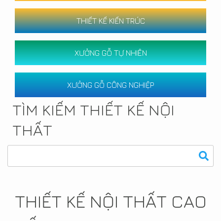
THIẾT KẾ KIẾN TRÚC
XƯỞNG GỖ TỰ NHIÊN
XƯỞNG GỖ CÔNG NGHIỆP
TÌM KIẾM THIẾT KẾ NỘI
THẤT
THIẾT KẾ NỘI THẤT CAO