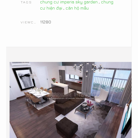
chung cư imperia sky garden
,
chung
TAGS
cư hiện đại
,
căn hộ mẫu
11280
VIEWCOUNT