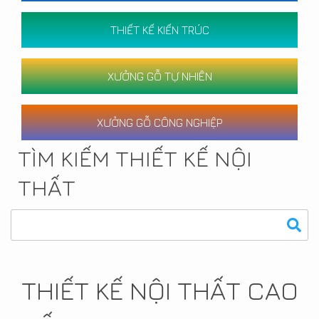
THIẾT KẾ KIẾN TRÚC
XƯỞNG GỖ TỰ NHIÊN
XƯỞNG GỖ CÔNG NGHIỆP
TÌM KIẾM THIẾT KẾ NỘI
THẤT
THIẾT KẾ NỘI THẤT CAO