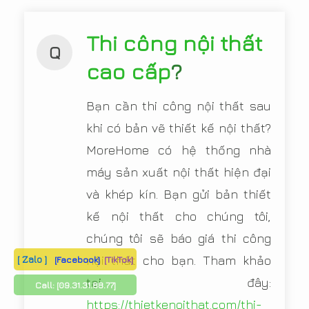
Thi công nội thất
Q
cao cấp
?
Bạn cần thi công nội thất sau
khi có bản vẽ thiết kế nội thất?
MoreHome có hệ thống nhà
máy sản xuất nội thất hiện đại
và khép kín. Bạn gửi bản thiết
kế nội thất cho chúng tôi,
chúng tôi sẽ báo giá thi công
[ Zalo ]
nội thất cho bạn. Tham khảo
[Facebook]
[TikTok]
tại đây:
Call:
[09.31.31.88.77]
https://thietkenoithat.com/thi-