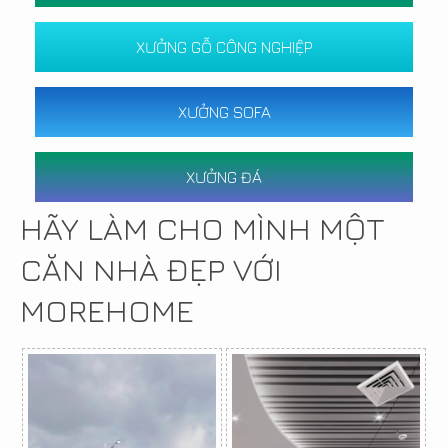
XƯỞNG GỖ CÔNG NGHIỆP
XƯỞNG SOFA
XƯỞNG ĐÁ
HÃY LÀM CHO MÌNH MỘT
CĂN NHÀ ĐẸP VỚI
MOREHOME