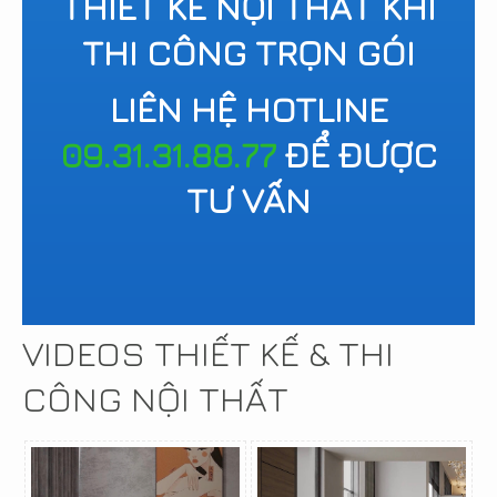
THIẾT KẾ NỘI THẤT KHI
THI CÔNG TRỌN GÓI
LIÊN HỆ HOTLINE
09.31.31.88.77
ĐỂ ĐƯỢC
TƯ VẤN
VIDEOS THIẾT KẾ & THI
CÔNG NỘI THẤT