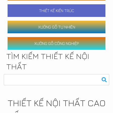
THIẾT KẾ KIẾN TRÚC
XƯỞNG GỖ TỰ NHIÊN
XƯỞNG GỖ CÔNG NGHIỆP
TÌM KIẾM THIẾT KẾ NỘI
THẤT
THIẾT KẾ NỘI THẤT CAO