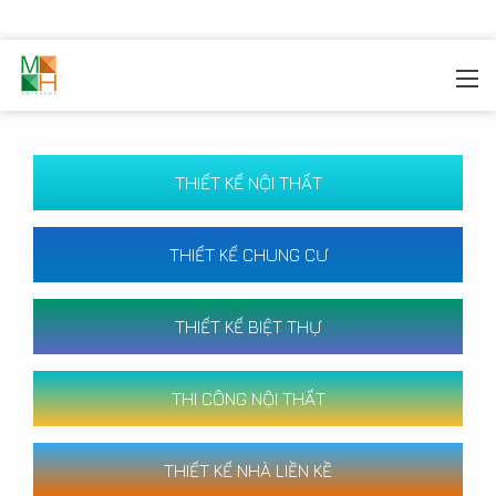
MOREHOME
/
CÔNG TRÌNH
THIẾT KẾ NỘI THẤT
THIẾT KẾ CHUNG CƯ
THIẾT KẾ BIỆT THỰ
THI CÔNG NỘI THẤT
THIẾT KẾ NHÀ LIỀN KỀ