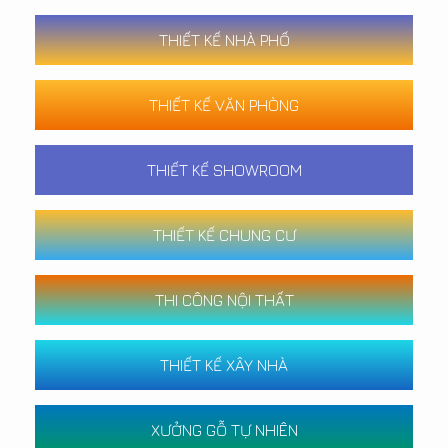
THIẾT KẾ NHÀ PHỐ
THIẾT KẾ VĂN PHÒNG
THIẾT KẾ SHOWROOM
THIẾT KẾ CHUNG CƯ
THI CÔNG NỘI THẤT
THIẾT KẾ XÂY NHÀ
XƯỞNG GỖ TỰ NHIÊN