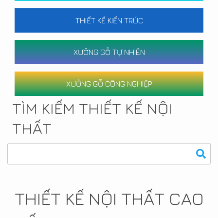
THIẾT KẾ KIẾN TRÚC
XƯỞNG GỖ TỰ NHIÊN
XƯỞNG GỖ CÔNG NGHIỆP
TÌM KIẾM THIẾT KẾ NỘI
THẤT
THIẾT KẾ NỘI THẤT CAO