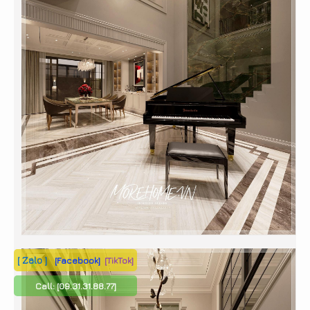
[ Zalo ]
[Facebook]
[TikTok]
Call:
[09.31.31.88.77]