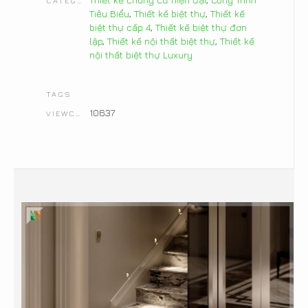
CATEGORIES
Tiêu Biểu
,
Thiết kế biệt thự
,
Thiết kế
biệt thự cấp 4
,
Thiết kế biệt thự đơn
lập
,
Thiết kế nội thất biệt thự
,
Thiết kế
nội thất biệt thự Luxury
TAGS
10637
VIEWCOUNT