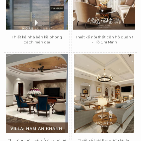
Thiết kế nhà liên kề phong
Thiết kế nội thất căn hộ quận 1
cách hiện đại
- Hồ Chí Minh
Thi công nội thất gỗ óc chó tại
Thiết kế biệt thự vườn tại An