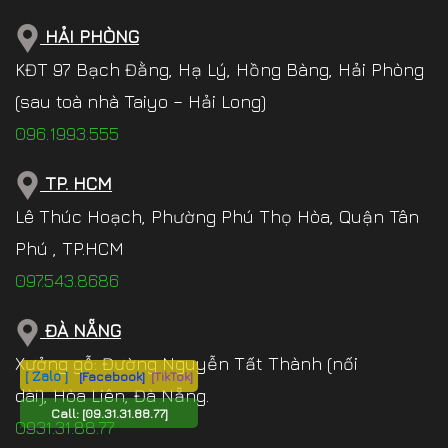
HẢI PHÒNG
KĐT 97 Bạch Đằng, Hạ Lý, Hồng Bàng, Hải Phòng
(sau toà nhà Taiyo – Hải Long)
096.1993.555
TP. HCM
Lê Thúc Hoạch, Phường Phú Thọ Hòa, Quận Tân
Phú , TP.HCM
097.543.8686
ĐÀ NẴNG
Xưởng gỗ: Đường Nguyễn Tất Thành (nối
[ Zalo ]
[Facebook]
[TikTok]
dài), Hòa Liên, Đà Nẵng.
Call:
[09.31.31.88.77]
0931.31.88.77