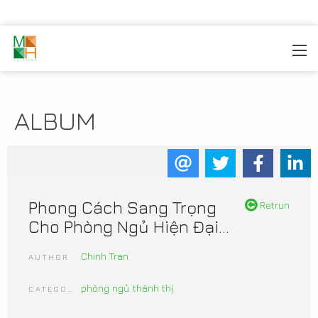
MOREHOME
/
THIẾT KẾ NỘI THẤT
/
MẤU NỘI THẤT
ĐẸP
ALBUM
Phong Cách Sang Trọng
Retrun
Cho Phòng Ngủ Hiện Đại...
Chinh Tran
AUTHOR
phòng ngủ thành thị
CATEGORIES