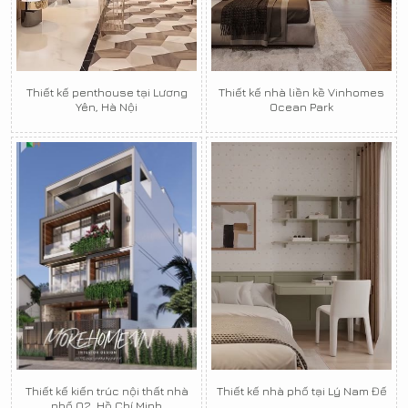
Thiết kế penthouse tại Lương
Thiết kế nhà liền kề Vinhomes
Yên, Hà Nội
Ocean Park
Thiết kế kiến trúc nội thất nhà
Thiết kế nhà phố tại Lý Nam Đế
phố Q2, Hồ Chí Minh