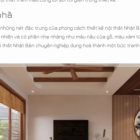
nhã
g những nét đặc trưng của phong cách thiết kế nội thất Nhật
ự nhiên và có phần nhẹ nhàng như màu nâu của gỗ, màu xám từ
i thất Nhật Bản chuyên nghiệp dung hoà thành một bức tranh 