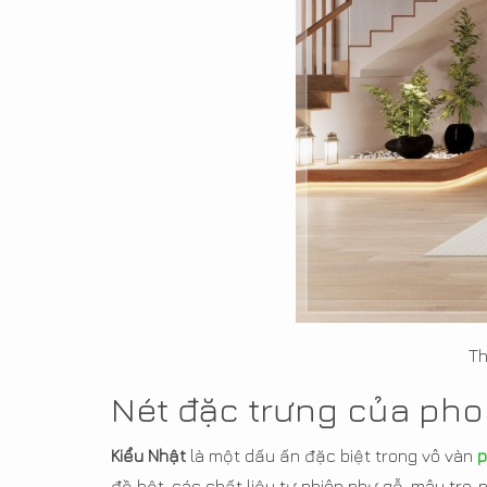
Th
Nét đặc trưng của ph
Kiểu Nhật
là một dấu ấn đặc biệt trong vô vàn
p
đồ bệt, các chất liệu tự nhiên như gỗ, mây tre, n