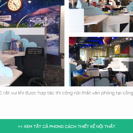
rất vui khi được hợp tác thi công nội thất văn phòng tại công
>> XEM TẤT CẢ PHONG CÁCH THIẾT KẾ NỘI THẤT