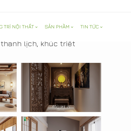
G TRÍ NỘI THẤT
SẢN PHẦM
TIN TỨC
hanh lịch, khúc triết