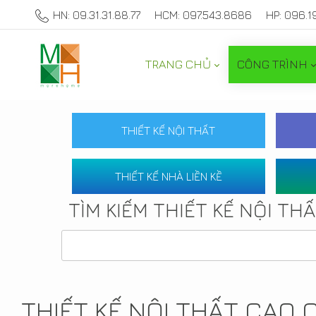
HN: 09.31.31.88.77
HCM: 097.543.8686
HP: 096.1
TRANG CHỦ
CÔNG TRÌNH
THIẾT KẾ NỘI THẤT
THIẾT KẾ NHÀ LIỀN KỀ
TÌM KIẾM THIẾT KẾ NỘI TH
THIẾT KẾ NỘI THẤT CAO 