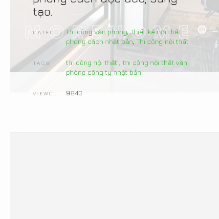
tạo.
Thi công văn phòng
,
Thiết kế nội thất
CATEGORIES
phong cách nhật bản
,
Thi công nội thất
thi công nội thất
,
thi công nội thất văn
TAGS
phòng công ty nhật bản
9840
VIEWCOUNT