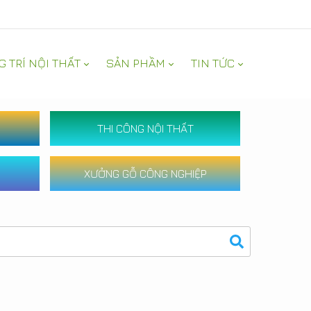
G TRÍ NỘI THẤT
SẢN PHẦM
TIN TỨC
THI CÔNG NỘI THẤT
XƯỞNG GỖ CÔNG NGHIỆP