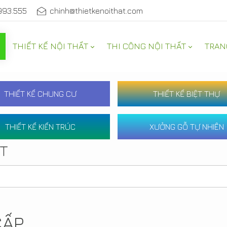
993.555
chinh@thietkenoithat.com
THIẾT KẾ NỘI THẤT
THI CÔNG NỘI THẤT
TRAN
THIẾT KẾ CHUNG CƯ
THIẾT KẾ BIỆT THỰ
THIẾT KẾ KIẾN TRÚC
XƯỞNG GỖ TỰ NHIÊN
ẤT
CẤP