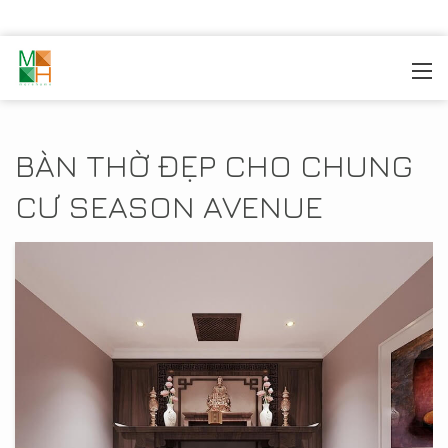
MOREHOME
/
THIẾT KẾ NỘI THẤT
/
THIẾT KẾ NỘI THẤT
CHUNG CƯ
/
CHUNG CƯ SEASON AVENUE
BÀN THỜ ĐẸP CHO CHUNG
CƯ SEASON AVENUE