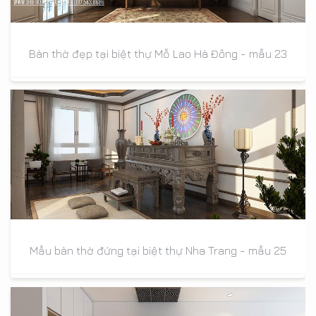
Bàn thờ đẹp tại biệt thự Mỗ Lao Hà Đông - mẫu 23
Mẫu bàn thờ đứng tại biệt thự Nha Trang - mẫu 25