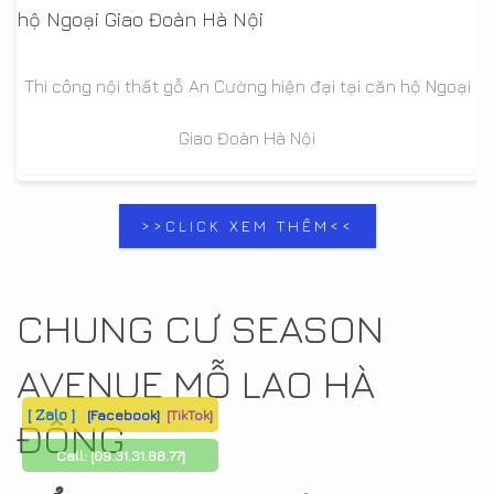
Thi công nội thất gỗ An Cường hiện đại tại căn hộ Ngoại
Giao Đoàn Hà Nội
>>CLICK XEM THÊM<<
CHUNG CƯ SEASON
AVENUE MỖ LAO HÀ
[ Zalo ]
[Facebook]
[TikTok]
ĐÔNG
Call:
[09.31.31.88.77]