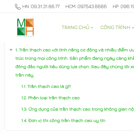
HN: 09.31.31.88.77
HCM: 097.543.8686
HP: 096.1
TRANG CHỦ
CÔNG TRÌNH
TƯ VẤN NỘI THẤT NHÀ ĐẸP
Trần thạch cao với tính năng cơ động và nhiều điểm ưu
trúc trong mọi công trình. Sản phẩm đang ngày càng khẳ
đông đảo người tiêu dùng lựa chọn. Sau đây chúng tôi xi
trần này.
Trần thạch cao là gì?
Phân loại trần thạch cao
Ứng dụng của trần thạch cao trong không gian nội
Đơn vị thi công trần thạch cao uy tín