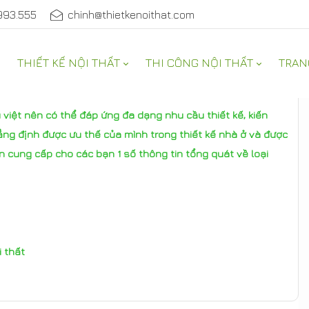
993.555
chinh@thietkenoithat.com
THIẾT KẾ NỘI THẤT
THI CÔNG NỘI THẤT
TRAN
 việt nên có thể đáp ứng đa dạng nhu cầu thiết kế, kiến
ng định được ưu thế của mình trong thiết kế nhà ở và được
n cung cấp cho các bạn 1 số thông tin tổng quát về loại
 thất