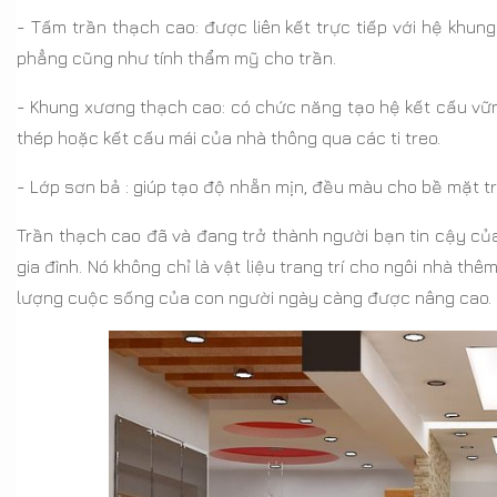
- Tấm trần thạch cao: được liên kết trực tiếp với hệ khun
phẳng cũng như tính thẩm mỹ cho trần.
- Khung xương thạch cao: có chức năng tạo hệ kết cấu vữn
thép hoặc kết cấu mái của nhà thông qua các ti treo.
- Lớp sơn bả : giúp tạo độ nhẵn mịn, đều màu cho bề mặt tr
Trần thạch cao đã và đang trở thành người bạn tin cậy của
gia đình. Nó không chỉ là vật liệu trang trí cho ngôi nhà th
lượng cuộc sống của con người ngày càng được nâng cao.