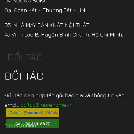
04: XƯỞNG SOFA
Đại Đoàn Kết - Thượng Cát - HN.
05: NHÀ MÁY SẢN XUẤT NỘI THẤT
Xã Vĩnh Lộc B, Huyện Bình Chánh, Hồ Chí Minh.
ĐỐI TÁC
ĐỐI TÁC
Đối Tác cần hợp tác gửi báo giá và thông tin vào
email:
doitac@morehome.vn
[ Zalo ]
[Facebook]
[TikTok]
Call:
[09.31.31.88.77]
DỊCH VỤ CHÍNH