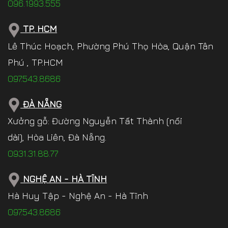
096.1993.555
TP. HCM
Lê Thúc Hoạch, Phường Phú Thọ Hòa, Quận Tân
Phú , TP.HCM
097.543.8686
ĐÀ NẴNG
Xưởng gỗ: Đường Nguyễn Tất Thành (nối
dài), Hòa Liên, Đà Nẵng.
0931.31.88.77
NGHỆ AN - HÀ TĨNH
Hà Huy Tập - Nghệ An - Hà Tĩnh
097.543.8686