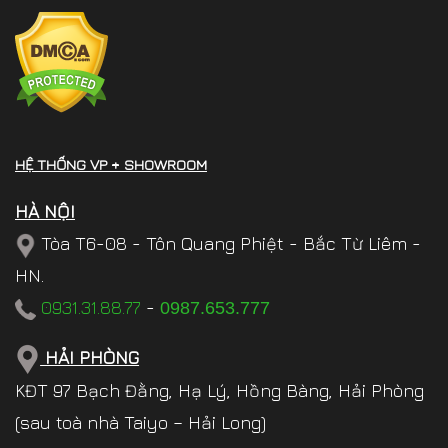
HỆ THỐNG VP + SHOWROOM
HÀ NỘI
Tòa T6-08 - Tôn Quang Phiệt - Bắc Từ Liêm -
HN.
0931.31.88.77
-
0987.653.777
HẢI PHÒNG
KĐT 97 Bạch Đằng, Hạ Lý, Hồng Bàng, Hải Phòng
(sau toà nhà Taiyo – Hải Long)