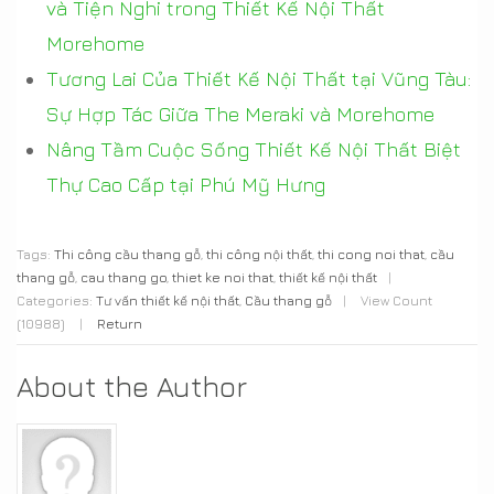
và Tiện Nghi trong Thiết Kế Nội Thất
Morehome
Tương Lai Của Thiết Kế Nội Thất tại Vũng Tàu:
Sự Hợp Tác Giữa The Meraki và Morehome
Nâng Tầm Cuộc Sống Thiết Kế Nội Thất Biệt
Thự Cao Cấp tại Phú Mỹ Hưng
Tags:
Thi công cầu thang gỗ
,
thi công nội thất
,
thi cong noi that
,
cầu
thang gỗ
,
cau thang go
,
thiet ke noi that
,
thiết kế nội thất
|
Categories:
Tư vấn thiết kế nội thất
,
Cầu thang gỗ
|
View Count
(10988)
|
Return
About the Author