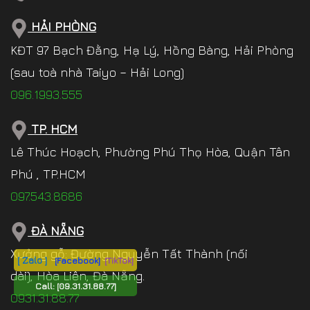
HẢI PHÒNG
KĐT 97 Bạch Đằng, Hạ Lý, Hồng Bàng, Hải Phòng
(sau toà nhà Taiyo – Hải Long)
096.1993.555
TP. HCM
Lê Thúc Hoạch, Phường Phú Thọ Hòa, Quận Tân
Phú , TP.HCM
097.543.8686
ĐÀ NẴNG
Xưởng gỗ: Đường Nguyễn Tất Thành (nối
[ Zalo ]
[Facebook]
[TikTok]
dài), Hòa Liên, Đà Nẵng.
Call:
[09.31.31.88.77]
0931.31.88.77