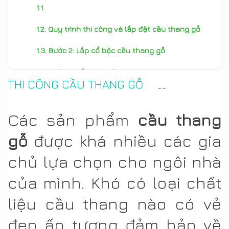
Quy trình thi công và lắp đặt cầu thang gỗ
Bước 2: Lắp cổ bậc cầu thang gỗ
Bước 3: Lắp con tiện
THI CÔNG CẦU THANG GỖ
--
Bước 4: Lắp tay vịn cầu thang gỗ
Các sản phẩm
cầu thang
Bước 5: Lắp nẹp len tường
gỗ
được khá nhiều các gia
chủ lựa chọn cho ngôi nhà
của mình. Khó có loại chất
liệu cầu thang nào có vẻ
đẹp ấn tượng đảm bảo về