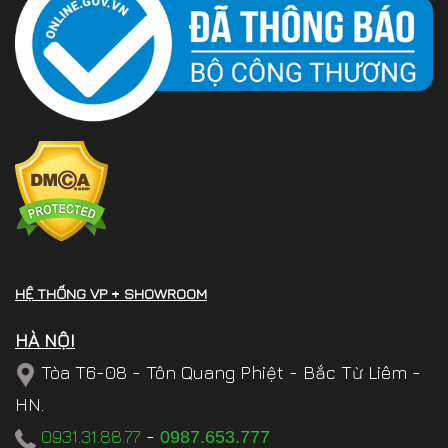
HỆ THỐNG VP + SHOWROOM
HÀ NỘI
Tòa T6-08 - Tôn Quang Phiệt - Bắc Từ Liêm -
HN.
0931.31.88.77
-
0987.653.777