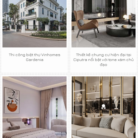
Thi công biệt thự Vinhomes
Thiết kế chung cư hiện đại tại
Gardenia
Ciputra nổi bật với tone xám chủ
đạo