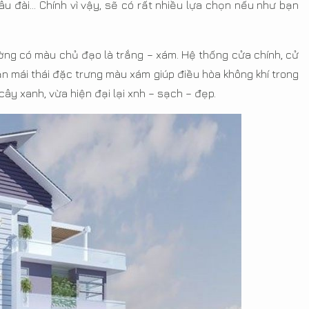
âu đài… Chính vì vậy, sẽ có rất nhiều lựa chọn nếu như bạn
hường có màu chủ đạo là trắng – xám. Hệ thống cửa chính, cử
n mái thái đặc trưng màu xám giúp điều hòa không khí trong
ây xanh, vừa hiện đại lại xnh – sạch – đẹp.