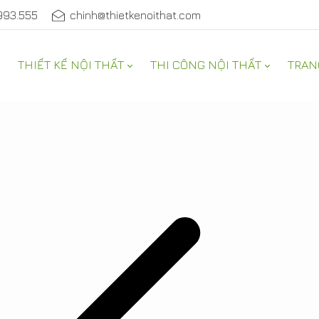
993.555
chinh@thietkenoithat.com
THIẾT KẾ NỘI THẤT
THI CÔNG NỘI THẤT
TRAN