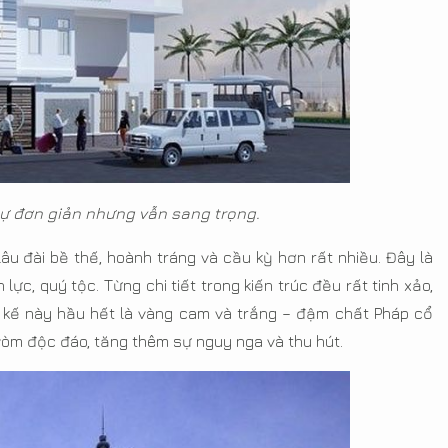
 sự đơn giản nhưng vẫn sang trọng.
lâu đài bề thế, hoành tráng và cầu kỳ hơn rất nhiều. Đây là
lực, quý tộc. Từng chi tiết trong kiến trúc đều rất tinh xảo,
 kế này hầu hết là vàng cam và trắng – đậm chất Pháp cổ
i vòm độc đáo, tăng thêm sự nguy nga và thu hút.