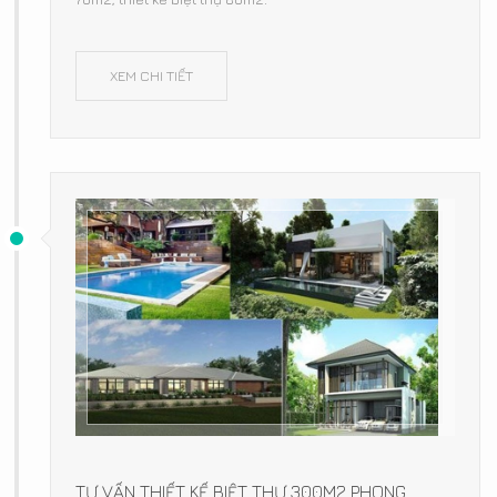
XEM CHI TIẾT
TƯ VẤN THIẾT KẾ BIỆT THỰ 300M2 PHONG