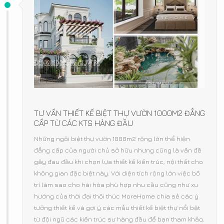
TƯ VẤN THIẾT KẾ BIỆT THỰ VƯỜN 1000M2 ĐẲNG
CẤP TỪ CÁC KTS HÀNG ĐẦU
Những ngôi biệt thự vườn 1000m2 rộng lớn thể hiện
đẳng cấp của người chủ sở hữu nhưng cũng là vấn đề
gây đau đầu khi chọn lựa thiết kế kiến trúc, nội thất cho
không gian đặc biệt này. Với diện tích rộng lớn việc bố
trí làm sao cho hài hòa phù hợp nhu cầu cũng như xu
hướng của thời đại thôi thúc MoreHome chia sẻ các ý
tưởng thiết kế và gợi ý các mẫu thiết kế biệt thự nổi bật
từ đội ngũ các kiến trúc sư hàng đầu để bạn tham khảo,