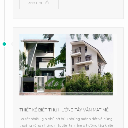
XEM CHI TIẾT
THIẾT KẾ BIỆT THỰ HƯỚNG TÂY VẪN MÁT MẺ
Có rất nhiều gia chủ sở hữu những mảnh đất vô cùng
thoáng rộng nhưng mặt tiền lại nằm ở hướng tây khiến