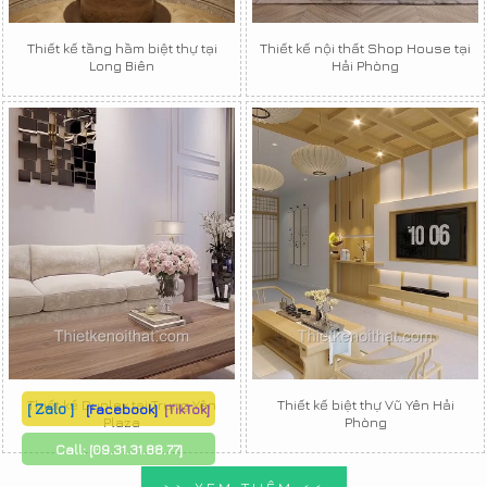
Thiết kế tầng hầm biệt thự tại
Thiết kế nội thất Shop House tại
Long Biên
Hải Phòng
Thiết kế Duplex tại Trung Yên
Thiết kế biệt thự Vũ Yên Hải
[ Zalo ]
[Facebook]
[TikTok]
Plaza
Phòng
Call:
[09.31.31.88.77]