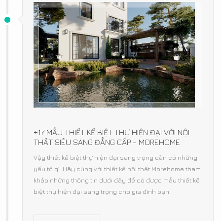
+17 MẪU THIẾT KẾ BIỆT THỰ HIỆN ĐẠI VỚI NỘI
THẤT SIÊU SANG ĐẲNG CẤP - MOREHOME
Vậy thiết kế biệt thự hiện đại sang trọng cần có những
yếu tố gì. Hãy cùng với thiết kế nội thất Morehome tham
khảo những thông tin dưới đây để có được mẫu thiết kế
biệt thự hiện đại sang trọng cho gia đình bạn.