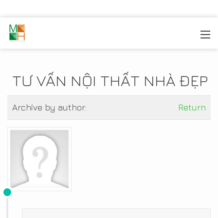
MOREHOME
/
TIN TỨC
TƯ VẤN NỘI THẤT NHÀ ĐẸP
Archive by author:
Return