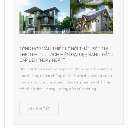
TỔNG HỢP MẪU THIẾT KẾ NỘI THẤT BIỆT THỰ
THEO PHONG CÁCH HIỆN ĐẠI ĐẸP, SANG, ĐẲNG
CẤP ĐẾN “NGÂY NGẤT”
Nếu còn băn khoăn không biết chọn lựa mẫu biệt thự
nào thì hãy ngắm những thiết kế biệt thự phong cách
hiện đại vô cùng xuất sắc dưới đây, bạn sẽ phải trầm
trồ về độ đẹp – sang – đẳng cấp của chúng.
XEM CHI TIẾT