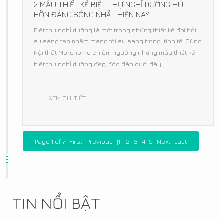
2 MẪU THIẾT KẾ BIỆT THỰ NGHỈ DƯỠNG HÚT
HỒN ĐÁNG SỐNG NHẤT HIỆN NAY
Biệt thự nghỉ dưỡng là một trong những thiết kế đòi hỏi
sự sáng tạo nhằm mang tới sự sang trọng, tinh tế. Cùng
Nội thất Morehome chiêm ngưỡng những mẫu thiết kế
biệt thự nghỉ dưỡng đẹp, độc đáo dưới đây.
XEM CHI TIẾT
Page 1 of 7
First
Previous
[1]
2
3
4
5
Next
Last
TIN NỔI BẬT