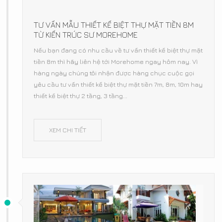
TƯ VẤN MẪU THIẾT KẾ BIỆT THỰ MẶT TIỀN 8M
TỪ KIẾN TRÚC SƯ MOREHOME
Nếu bạn đang có nhu cầu về tư vấn thiết kế biệt thự mặt
tiền 8m thì hãy liên hệ tới Morehome ngay hôm nay. Vì
hàng ngày chúng tôi nhận được hàng chục cuộc gọi
yêu cầu tư vấn thiết kế biệt thự mặt tiền 7m, 8m, 10m hay
thiết kế biệt thự 2 tầng, 3 tầng...
XEM CHI TIẾT