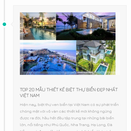
TOP 20 MẪU THIẾT KẾ BIỆT THỰ BIỂN ĐẸP NHẤT
VIỆT NAM
Hiện nay, biệt thự ven biển tại Việt Nam có sự phát triển
chóng mặt với vô vàn các thiết kế mới không ngừng
được ra đời, hầu hết đều tập trung tại những bãi biển
lớn, nổi tiếng như Phú Quốc, Nha Trang, Hạ Long, Đà