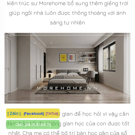
kiến trúc sư Morehome bổ sung thêm giếng trời
giúp ngôi nhà luôn được thông thoáng với ánh
sáng tự nhiên
Tuổi trẻ có nhiều thời gian để học hỏi vì vậy cần
[ Zalo ]
[Facebook]
[TikTok]
đảm bảo tối đa không gian học của con được tốt
Call:
[09.31.31.88.77]
nhất. Cha mẹ có thể bố trí bàn học gần cửa sổ