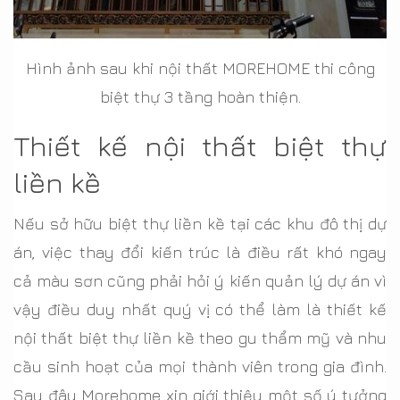
Hình ảnh sau khi nội thất MOREHOME thi công
biệt thự 3 tầng hoàn thiện.
Thiết kế nội thất biệt thự
liền kề
Nếu sở hữu biệt thự liền kề tại các khu đô thị dự
án, việc thay đổi kiến trúc là điều rất khó ngay
cả màu sơn cũng phải hỏi ý kiến quản lý dự án vì
vậy điều duy nhất quý vị có thể làm là thiết kế
nội thất biệt thự liền kề theo gu thẩm mỹ và nhu
cầu sinh hoạt của mọi thành viên trong gia đình.
Sau đây Morehome xin giới thiệu một số ý tưởng