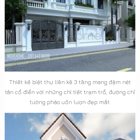
Thiết kế biệt thự liền kề 3 tầng mang đậm nét
tân cổ điển với những chi tiết trạm trổ, đường chỉ
tường phào uốn lượn đẹp mắt.