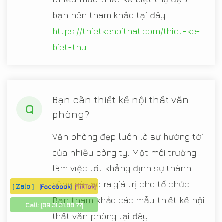
bạn nên tham khảo tại đây:
https://thietkenoithat.com/thiet-ke-
biet-thu
Bạn cần thiết kế nội thất văn
Q
phòng?
Văn phòng đẹp luôn là sự hướng tới
của nhiều công ty. Một môi trường
làm việc tốt khẳng định sự thành
công và tạo ra giá trị cho tổ chức.
[ Zalo ]
[Facebook]
[TikTok]
Bạn tham khảo các mẫu thiết kế nội
Call:
[09.31.31.88.77]
thất văn phòng tại đây: