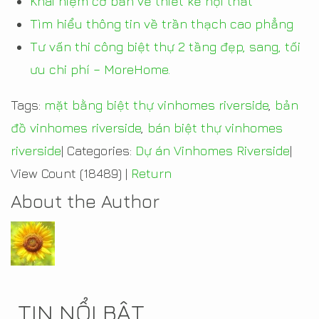
Khái niệm cơ bản về thiết kế nội thất
Tìm hiểu thông tin về trần thạch cao phẳng
Tư vấn thi công biệt thự 2 tầng đẹp, sang, tối
ưu chi phí – MoreHome.
Tags:
mặt bằng biệt thự vinhomes riverside
,
bản
đồ vinhomes riverside
,
bán biệt thự vinhomes
riverside
|
Categories:
Dự án Vinhomes Riverside
|
View Count (18489)
|
Return
About the Author
TIN NỔI BẬT