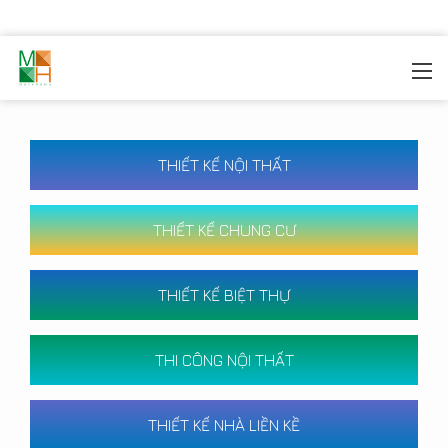
MOREHOME
/
CÔNG TRÌNH
THIẾT KẾ NỘI THẤT
THIẾT KẾ CHUNG CƯ
THIẾT KẾ BIỆT THỰ
THI CÔNG NỘI THẤT
THIẾT KẾ NHÀ LIỀN KỀ