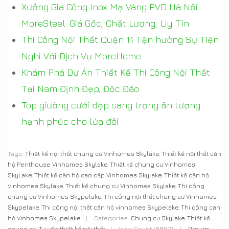
Xưởng Gia Công Inox Mạ Vàng PVD Hà Nội
MoreSteel: Giá Gốc, Chất Lượng, Uy Tín
Thi Công Nội Thất Quận 11 Tận hưởng Sự Tiện
Nghi Với Dịch Vụ MoreHome
Khám Phá Dự Án Thiết Kế Thi Công Nội Thất
Tại Nam Định Đẹp, Độc Đáo
Top giường cưới đẹp sang trọng ấn tượng
hạnh phúc cho lứa đôi
Tags:
Thiết kế nội thất chung cư Vinhomes Skylake
,
Thiết kế nội thất căn
hộ Penthouse Vinhomes Skylake
,
Thiết kế chung cư Vinhomes
SkyLake
,
Thiết kế căn hộ cao cấp Vinhomes Skylake
,
Thiết kế căn hộ
Vinhomes Skylake
,
Thiết kế chung cư Vinhomes Skylake
,
Thi công
chung cư Vinhomes Skypelake
,
Thi công nội thất chung cư Vinhomes
Skypelake
,
Thi công nội thất căn hộ vinhomes Skypelake
,
Thi công căn
hộ Vinhomes Skypelake
|
Categories:
Chung cư Skylake
,
Thiết kế
chung cư
,
Tư vấn thiết kế nội thất
|
View Count (8852)
|
Return