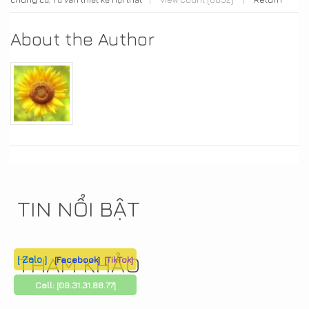
About the Author
TIN NỔI BẬT
THAM KHẢO
[ Zalo ]
[Facebook]
[TikTok]
Call:
[09.31.31.88.77]