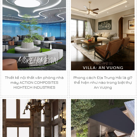
Thiết kế nội thất văn phòng nhà
Phong cách Địa Trung Hải là gì?
máy ACTION COMPOSITES
thể hiện như nào trong biệt thự
HIGHTECH INDUSTRIES
An Vượng