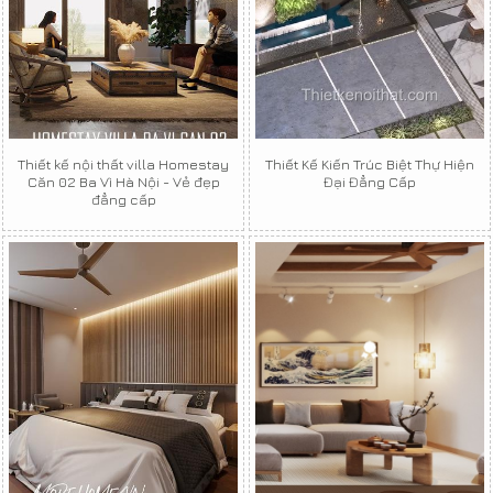
Thiết kế nội thất villa Homestay
Thiết Kế Kiến Trúc Biệt Thự Hiện
Căn 02 Ba Vì Hà Nội - Vẻ đẹp
Đại Đẳng Cấp
đẳng cấp