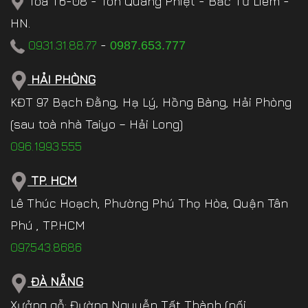
Tòa T6-08 - Tôn Quang Phiệt - Bắc Từ Liêm -
HN.
0931.31.88.77
-
0987.653.777
HẢI PHÒNG
KĐT 97 Bạch Đằng, Hạ Lý, Hồng Bàng, Hải Phòng
(sau toà nhà Taiyo – Hải Long)
096.1993.555
TP. HCM
Lê Thúc Hoạch, Phường Phú Thọ Hòa, Quận Tân
Phú , TP.HCM
097.543.8686
ĐÀ NẴNG
Xưởng gỗ: Đường Nguyễn Tất Thành (nối