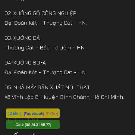
02: XƯỞNG GỖ CÔNG NGHIỆP
Đại Đoàn Kết - Thượng Cát - HN.
03: XƯỞNG ĐÁ
Thượng Cát - Bắc Từ Liêm - HN.
04: XƯỞNG SOFA
Đại Đoàn Kết - Thượng Cát - HN.
05: NHÀ MÁY SẢN XUẤT NỘI THẤT
Xã Vĩnh Lộc B, Huyện Bình Chánh, Hồ Chí Minh.
[ Zalo ]
[Facebook]
[TikTok]
ĐỐI TÁC
Call:
[09.31.31.88.77]