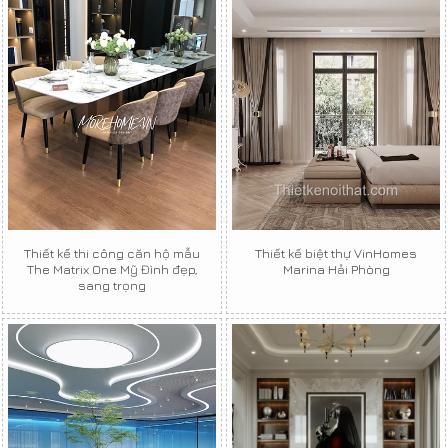
Thiết kế thi công căn hộ mẫu
Thiết kế biệt thự VinHomes
The Matrix One Mỹ Đình đẹp,
Marina Hải Phòng
sang trọng