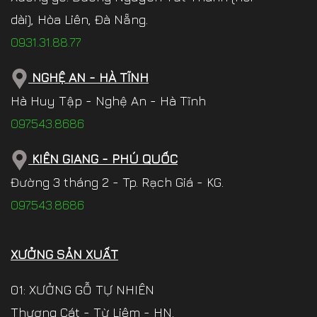
dài), Hòa Liên, Đà Nẵng.
0931.31.88.77
NGHỆ AN - HÀ TĨNH
Hà Huy Tập - Nghệ An - Hà Tĩnh
097.543.8686
KIÊN GIANG - PHÚ QUỐC
Đường 3 tháng 2 - Tp. Rạch Giá - KG.
097.543.8686
XƯỞNG SẢN XUẤT
01: XƯỞNG GỖ TỰ NHIÊN
Thượng Cát - Từ Liêm - HN.