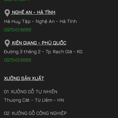
NGHỆ AN - HÀ TĨNH
Hà Huy Tập - Nghệ An - Hà Tĩnh
097.543.8686
KIÊN GIANG - PHÚ QUỐC
Đường 3 tháng 2 - Tp. Rạch Giá - KG.
097.543.8686
XƯỞNG SẢN XUẤT
01: XƯỞNG GỖ TỰ NHIÊN
Thượng Cát - Từ Liêm - HN.
02: XƯỞNG GỖ CÔNG NGHIỆP