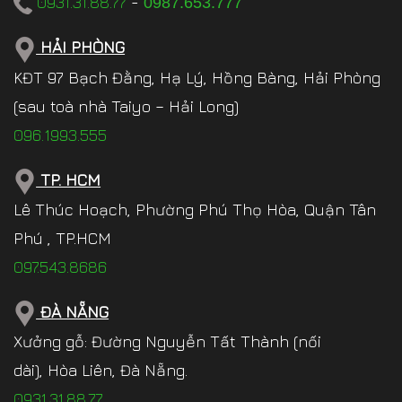
0931.31.88.77
-
0987.653.777
HẢI PHÒNG
KĐT 97 Bạch Đằng, Hạ Lý, Hồng Bàng, Hải Phòng
(sau toà nhà Taiyo – Hải Long)
096.1993.555
TP. HCM
Lê Thúc Hoạch, Phường Phú Thọ Hòa, Quận Tân
Phú , TP.HCM
097.543.8686
ĐÀ NẴNG
Xưởng gỗ: Đường Nguyễn Tất Thành (nối
dài), Hòa Liên, Đà Nẵng.
0931.31.88.77