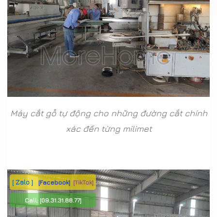
Máy cắt gỗ tự động cho những đường cắt chính
xác đến từng milimet
[ Zalo ]
[Facebook]
[TikTok]
Call:
[09.31.31.88.77]