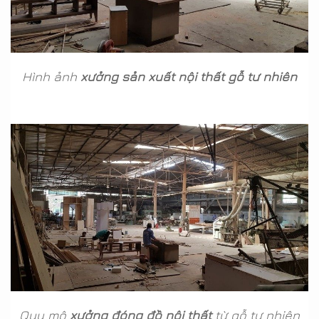
Hình ảnh
xưởng sản xuất nội thất gỗ tư nhiên
Quy mô
xưởng đóng đồ nội thất
từ gỗ tự nhiên