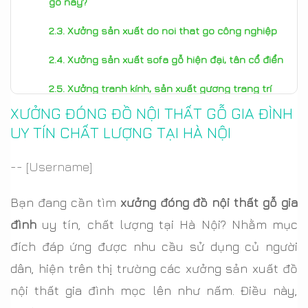
gỗ này?
Xưởng sản xuất do noi that go công nghiệp
Xưởng sản xuất sofa gỗ hiện đại, tân cổ điển
Xưởng tranh kính, sản xuất gương trang trí
XƯỞNG ĐÓNG ĐỒ NỘI THẤT GỖ GIA ĐÌNH
3. Morehome - Chuyên sản xuất đồ nội thất gia
UY TÍN CHẤT LƯỢNG TẠI HÀ NỘI
đình
-- [Username]
Bạn đang cần tìm
xưởng đóng đồ nội thất gỗ gia
đình
uy tín, chất lượng tại Hà Nội? Nhằm mục
đích đáp ứng được nhu cầu sử dụng củ người
dân, hiện trên thị trường các xưởng sản xuất đồ
nội thất gia đình mọc lên như nấm. Điều này,