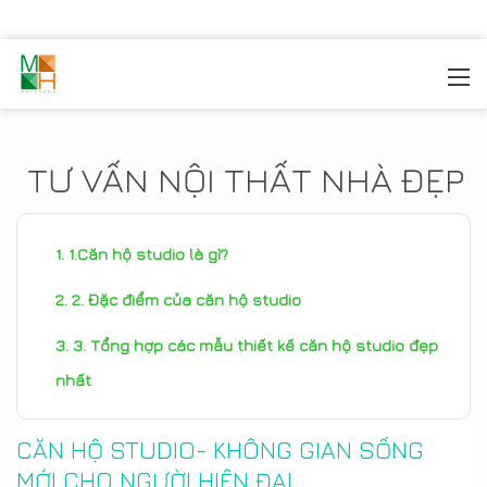
MOREHOME
/
TIN TỨC
TƯ VẤN NỘI THẤT NHÀ ĐẸP
1.Căn hộ studio là gì?
2. Đặc điểm của căn hộ studio
3. Tổng hợp các mẫu thiết kế căn hộ studio đẹp
nhất
CĂN HỘ STUDIO- KHÔNG GIAN SỐNG
MỚI CHO NGƯỜI HIỆN ĐẠI