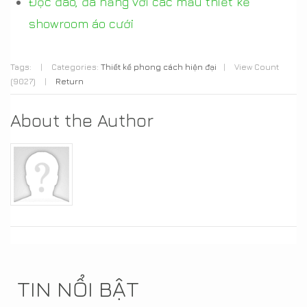
Độc đáo, đa năng với các mẫu thiết kế
showroom áo cưới
Tags:
|
Categories:
Thiết kế phong cách hiện đại
|
View Count
(9027)
|
Return
About the Author
TIN NỔI BẬT