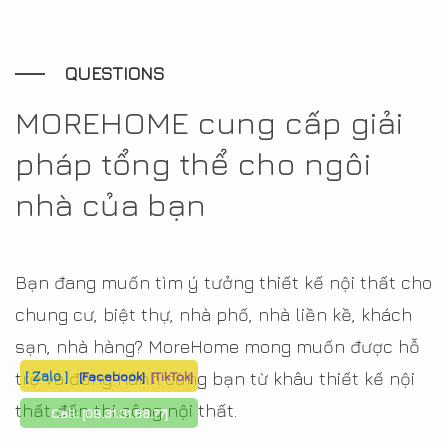
QUESTIONS
MOREHOME cung cấp giải
pháp tổng thể cho ngôi
nhà của bạn
Bạn đang muốn tìm ý tưởng thiết kế nội thất cho
chung cư, biệt thự, nhà phố, nhà liền kề, khách
sạn, nhà hàng? MoreHome mong muốn được hỗ
[ Zalo ]
[Facebook]
[TikTok]
trợ và đồng hành cùng bạn từ khâu thiết kế nội
thất đến thi công nội thất.
Call:
[09.31.31.88.77]